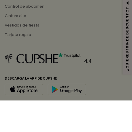
Control de abdomen
¿QUIERES 10% DE DESCUENTO?
Cintura alta
Vestidos de fiesta
Tarjeta regalo
4.4
DESCARGA LA APP DE CUPSHE
SÍGUENOS EN