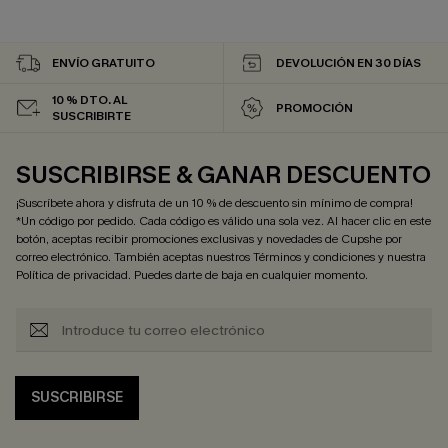
ENVÍO GRATUITO
DEVOLUCIÓN EN 30 DÍAS
10 % DTO. AL
PROMOCIÓN
SUSCRIBIRTE
SUSCRIBIRSE & GANAR DESCUENTO
¡Suscríbete ahora y disfruta de un 10 % de descuento sin mínimo de compra!
*Un código por pedido. Cada código es válido una sola vez. Al hacer clic en este
botón, aceptas recibir promociones exclusivas y novedades de Cupshe por
correo electrónico. También aceptas nuestros
Términos y condiciones
y nuestra
Política de privacidad
. Puedes darte de baja en cualquier momento.
SUSCRIBIRSE