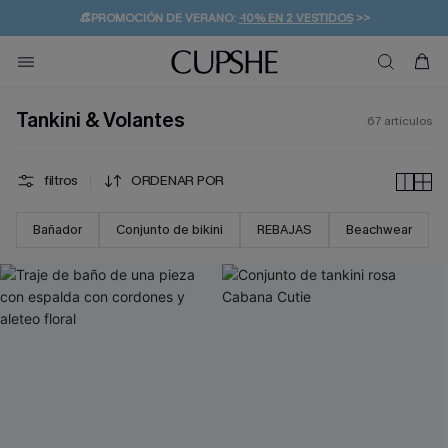
👒PROMOCIÓN DE VERANO:
-10% EN 2 VESTIDOS
>>
🚚ENVÍO GRATUITO A PARTIR DE 49 € >>
💌¡SUSCRIBIRSE & GANAR -10% EXTRA!
Tankini & Volantes
67
artículos
filtros
ORDENAR POR
Bañador
Conjunto de bikini
REBAJAS
Beachwear