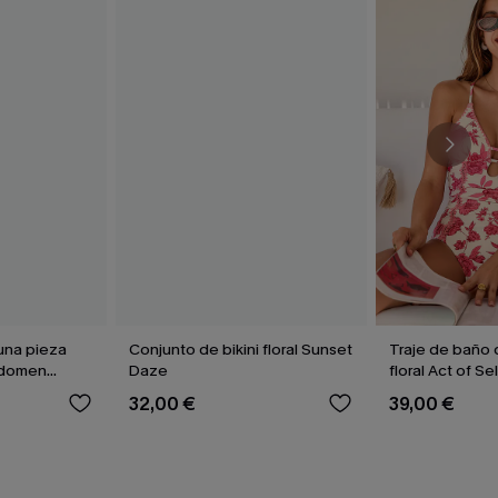
una pieza
Conjunto de bikini floral Sunset
Traje de baño 
bdomen
Daze
floral Act of S
32,00 €
39,00 €