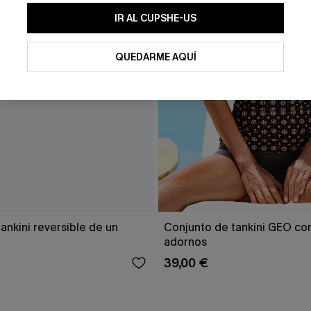
IR AL CUPSHE-US
QUEDARME AQUÍ
ankini reversible de un
Conjunto de tankini GEO con
adornos
39,00 €