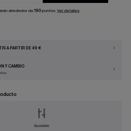
arán alrededor de
190
puntos.
Ver detalles
IS A PARTIR DE 49 €
N Y CAMBIO
días
roducto
Ajustable