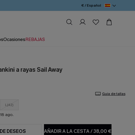
€ / Español
os
Ocasiones
REBAJAS
nkini a rayas Sail Away
Guía de tallas
L(42)
18 ago.
 DE DESEOS
AÑADIR A LA CESTA
/
38,00 €