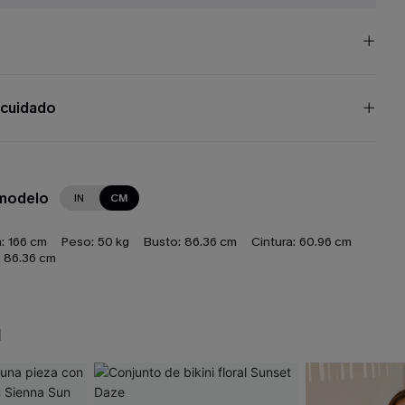
 cuidado
 modelo
IN
CM
:
166 cm
Peso:
50 kg
Busto:
86.36 cm
Cintura:
60.96 cm
86.36 cm
N