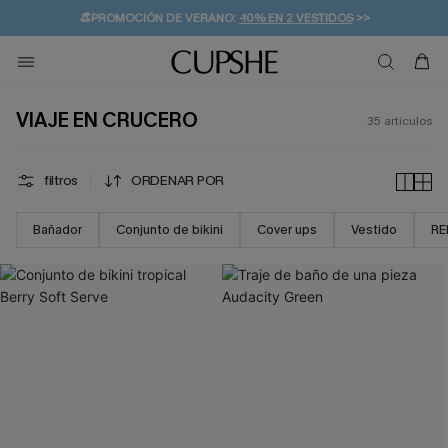
👒PROMOCIÓN DE VERANO:
-10% EN 2 VESTIDOS
>>
🚚ENVÍO GRATUITO A PARTIR DE 49 € >>
💌¡SUSCRIBIRSE & GANAR -10% EXTRA!
VIAJE EN CRUCERO
35
artículos
filtros
ORDENAR POR
Bañador
Conjunto de bikini
Cover ups
Vestido
RE