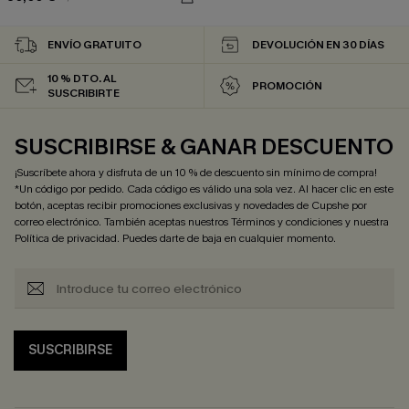
ENVÍO GRATUITO
DEVOLUCIÓN EN 30 DÍAS
10 % DTO. AL
PROMOCIÓN
SUSCRIBIRTE
SUSCRIBIRSE & GANAR DESCUENTO
¡Suscríbete ahora y disfruta de un 10 % de descuento sin mínimo de compra!
*Un código por pedido. Cada código es válido una sola vez. Al hacer clic en este
botón, aceptas recibir promociones exclusivas y novedades de Cupshe por
correo electrónico. También aceptas nuestros
Términos y condiciones
y nuestra
Política de privacidad
. Puedes darte de baja en cualquier momento.
SUSCRIBIRSE