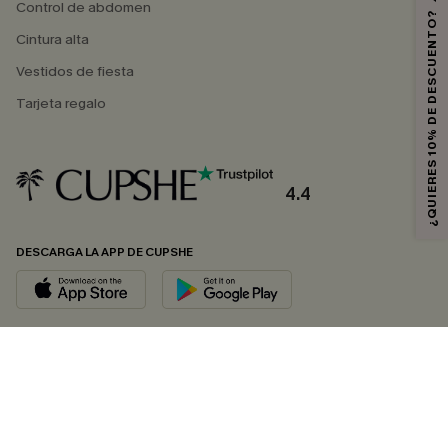
Control de abdomen
¿QUIERES 10% DE DESCUENTO?
Cintura alta
Vestidos de fiesta
Tarjeta regalo
4.4
DESCARGA LA APP DE CUPSHE
SÍGUENOS EN