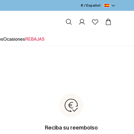
€ / Español
os
Ocasiones
REBAJAS
Reciba su reembolso