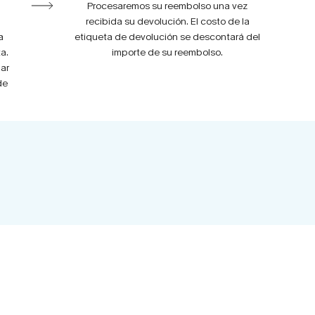
Procesaremos su reembolso una vez
recibida su devolución. El costo de la
a
etiqueta de devolución se descontará del
a.
importe de su reembolso.
ar
de