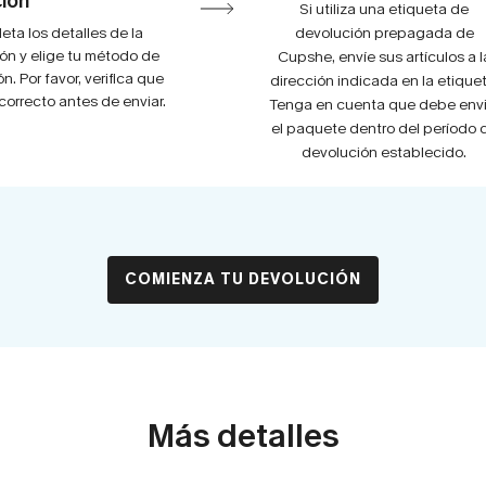
ión
Si utiliza una etiqueta de
ta los detalles de la
devolución prepagada de
ón y elige tu método de
Cupshe, envíe sus artículos a l
n. Por favor, verifica que
dirección indicada en la etiquet
correcto antes de enviar.
Tenga en cuenta que debe envi
el paquete dentro del período 
devolución establecido.
COMIENZA TU DEVOLUCIÓN
Más detalles