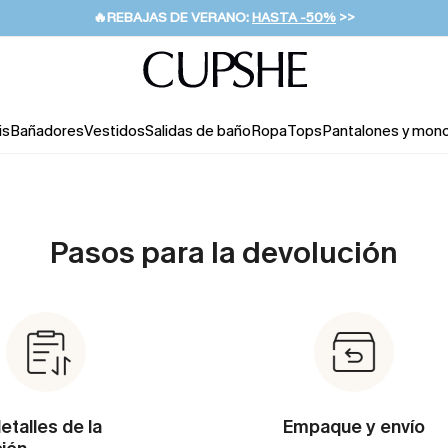
👒PROMOCIÓN DE VERANO:
-10% EN 2 VESTIDOS
>>
🚚ENVÍO GRATUITO A PARTIR DE 49 € >>
💌¡SUSCRIBIRSE & GANAR -10% EXTRA!
is
Bañadores
Vestidos
Salidas de baño
Ropa
Tops
Pantalones y mon
Pasos para la devolución
etalles de la
Empaque y envío