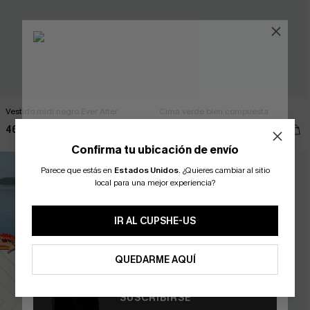
Vestido midi negro Ever After
Cima verde bien compuesta
46,00 €
32,00 €
Confirma tu ubicación de envío
Parece que estás en
Estados Unidos
.
¿Quieres cambiar al sitio
¿NUEVO EN CUPSHE?
local para una mejor experiencia?
-10% extra sin compra mínima
IR AL CUPSHE-US
QUEDARME AQUÍ
SUSCRIBIRSE