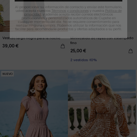
Al proporcionar su información de contacto y enviar este formulario,
usted acepta nuestros
Términos y condiciones
y nuestra
Política de
privacidad
, y además acepta recibir correos electrónicos
promocionales y personalizados automáticos de Cupshe en
cualquier momento del día. No se requiere consentimiento para
realizar ninguna compra. Podemos utilizar la información que nos
facilite para recomendarle productos y ofertas adaptados a su perfil.
Vestido largo negro para la noche
Minivestido de rayas con estampado
fino
39,00 €
25,00 €
2 vestidos -10%
NUEVO