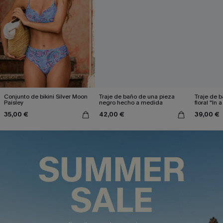
Conjunto de bikini Silver Moon
Traje de baño de una pieza
Traje de 
Paisley
negro hecho a medida
floral "In 
35,00 €
42,00 €
39,00 €