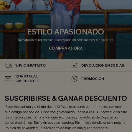
ESTILO APASIONADO
Deja que la brisa marina te acompañe en cada momento bajo el sol.
COMPRA AHORA
ENVÍO GRATUITO
DEVOLUCIÓN EN 30 DÍAS
10 % DTO. AL
PROMOCIÓN
SUSCRIBIRTE
SUSCRIBIRSE & GANAR DESCUENTO
¡Suscríbete ahora y disfruta de un 10 % de descuento sin mínimo de compra!
*Un código por pedido. Cada código es válido una sola vez. Al hacer clic en este
botón, aceptas recibir promociones exclusivas y novedades de Cupshe por
correo electrónico. También aceptas nuestros
Términos y condiciones
y nuestra
Política de privacidad
. Puedes darte de baja en cualquier momento.