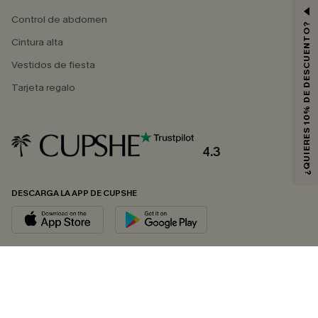
Control de abdomen
¿QUIERES 10% DE DESCUENTO?
Cintura alta
Vestidos de fiesta
Tarjeta regalo
4.3
DESCARGA LA APP DE CUPSHE
SÍGUENOS EN