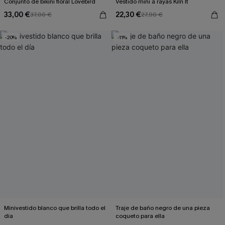
Conjunto de bikini floral Lovebird
Vestido mini a rayas Kiln It
33,00 €
22,30 €
37,00 €
27,90 €
-20%
-11%
Minivestido blanco que brilla todo el
Traje de baño negro de una pieza
día
coqueto para ella