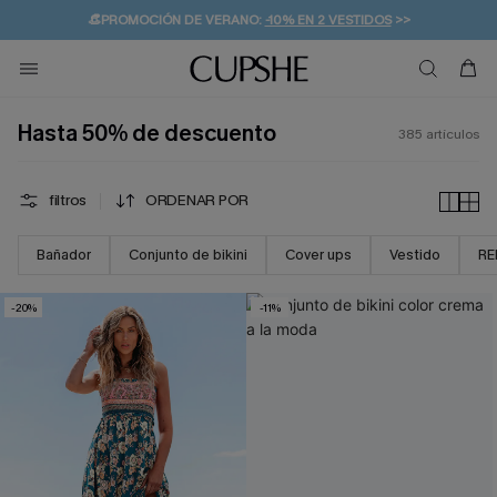
👒PROMOCIÓN DE VERANO:
-10% EN 2 VESTIDOS
>>
🚚ENVÍO GRATUITO A PARTIR DE 49 € >>
💌¡SUSCRIBIRSE & GANAR -10% EXTRA!
Hasta 50% de descuento
385
artículos
filtros
ORDENAR POR
Bañador
Conjunto de bikini
Cover ups
Vestido
RE
-20%
-11%