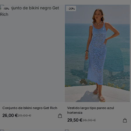
-10%
-20%
Conjunto de bikini negro Get Rich
Vestido largo tipo pareo azul
hortensia
26,00 €
29,00 €
29,50 €
36,90 €