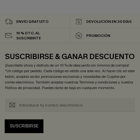
ENVÍO GRATUITO
DEVOLUCIÓN EN 30 DÍAS
10 % DTO. AL
PROMOCIÓN
SUSCRIBIRTE
SUSCRIBIRSE & GANAR DESCUENTO
¡Suscríbete ahora y disfruta de un 10 % de descuento sin mínimo de compra!
*Un código por pedido. Cada código es válido una sola vez. Al hacer clic en este
botón, aceptas recibir promociones exclusivas y novedades de Cupshe por
correo electrónico. También aceptas nuestros
Términos y condiciones
y nuestra
Política de privacidad
. Puedes darte de baja en cualquier momento.
SUSCRIBIRSE