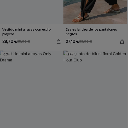
Vestido mini a rayas con estilo
Esa es la idea de los pantalones
playero
negros
28,70 €
27,10 €
35,90 €
33,90 €
-20%
-21%