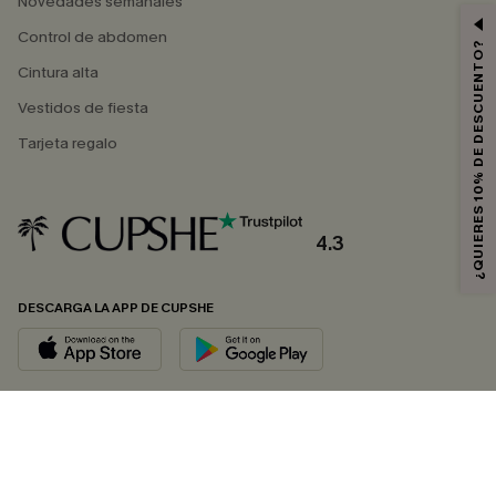
Novedades semanales
Control de abdomen
¿QUIERES 10% DE DESCUENTO?
Cintura alta
Vestidos de fiesta
Tarjeta regalo
4.3
DESCARGA LA APP DE CUPSHE
SÍGUENOS EN