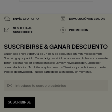
ENVÍO GRATUITO
DEVOLUCIÓN EN 30 DÍAS
10 % DTO. AL
PROMOCIÓN
SUSCRIBIRTE
SUSCRIBIRSE & GANAR DESCUENTO
¡Suscríbete ahora y disfruta de un 10 % de descuento sin mínimo de compra!
*Un código por pedido. Cada código es válido una sola vez. Al hacer clic en este
botón, aceptas recibir promociones exclusivas y novedades de Cupshe por
correo electrónico. También aceptas nuestros
Términos y condiciones
y nuestra
Política de privacidad
. Puedes darte de baja en cualquier momento.
SUSCRIBIRSE