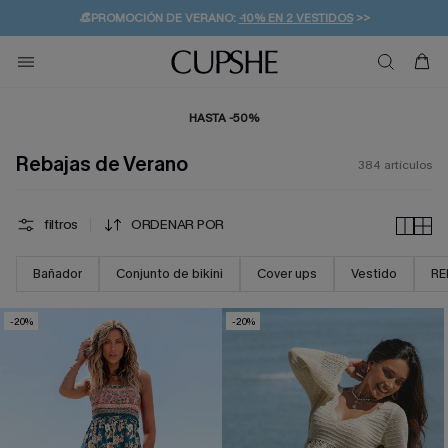
👒PROMOCIÓN DE VERANO:
-10% EN 2 VESTIDOS
>>
🚚ENVÍO GRATUITO A PARTIR DE 49 € >>
💌¡SUSCRIBIRSE & GANAR -10% EXTRA!
HASTA -50%
Rebajas de Verano
384
artículos
filtros
ORDENAR POR
Bañador
Conjunto de bikini
Cover ups
Vestido
RE
-20%
-20%