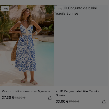
-15%
-11%
Vestido midi adornado en Mykonos
x JJD Conjunto de bikini Tequila
Sunrise
37,30 €
43,90 €
33,00 €
37,00 €