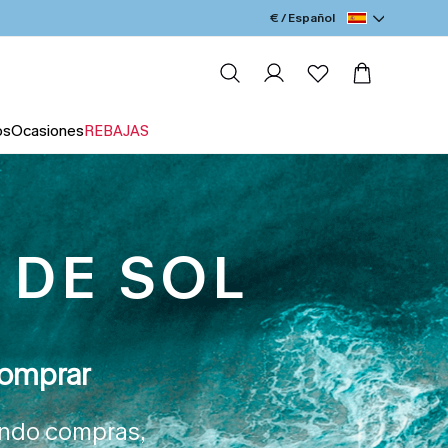
€ / Español
os
Ocasiones
REBAJAS
 DE SOL
comprar
ando compras,