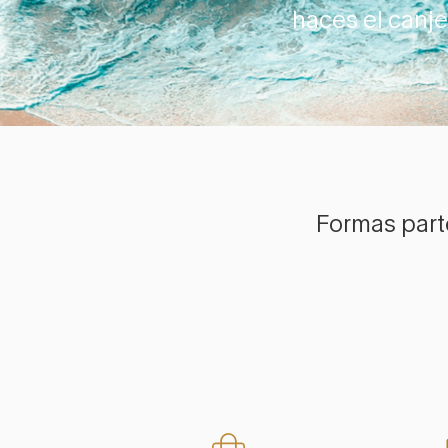
haces el canj
Formas part