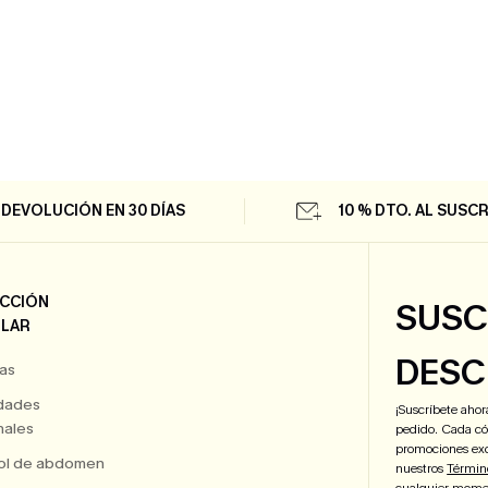
DEVOLUCIÓN EN 30 DÍAS
10 % DTO. AL SUSCR
CCIÓN
SUSC
LAR
DESC
as
dades
¡Suscríbete aho
ales
pedido. Cada cód
promociones exc
ol de abdomen
nuestros
Términ