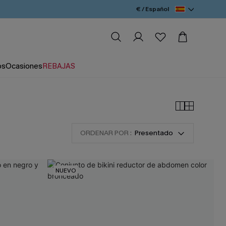
€ / Español
os
Ocasiones
REBAJAS
ORDENAR POR :
Presentado
NUEVO