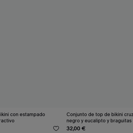
ikini con estampado
Conjunto de top de bikini cru
ractivo
negro y eucalipto y braguitas 
alto
32,00 €