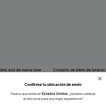
kini azul de nueva fase
Conjunto de bikini de lunares
hecho realidad"
38,00 €
Confirma tu ubicación de envío
Parece que estás en
Estados Unidos
.
¿Quieres cambiar
NUEVO
al sitio local para una mejor experiencia?