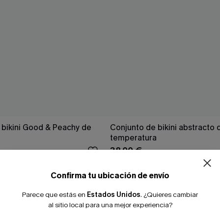
 bikini Good & Peachy de
Conjunto de bikini abstracto 
temperatura
38,00 €
Confirma tu ubicación de envío
Parece que estás en
Estados Unidos
.
¿Quieres cambiar
al sitio local para una mejor experiencia?