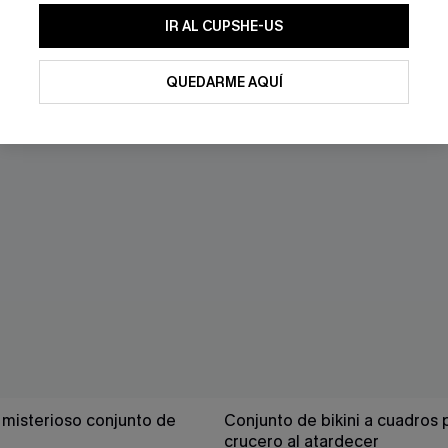
IR AL CUPSHE-US
QUEDARME AQUÍ
misterioso conjunto de
Conjunto de bikini a cuadros 
crucero al atardecer