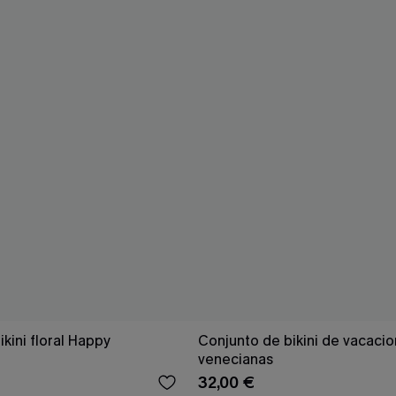
kini floral Happy
Conjunto de bikini de vacaci
venecianas
32,00 €