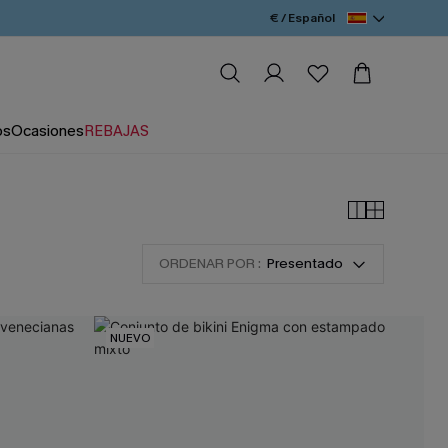
€ / Español
os
Ocasiones
REBAJAS
ORDENAR POR :
Presentado
NUEVO