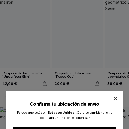
Conjunto de bikini marrón
Conjunto de bikini rosa
Conjunto de b
"Under Your Skin"
"Peace Out"
geométrico 
42,00 €
39,00 €
38,00 €
TAMBIÉN TE PUEDE GUSTAR
Confirma tu ubicación de envío
Parece que estás en
Estados Unidos
.
¿Quieres cambiar al sitio
local para una mejor experiencia?