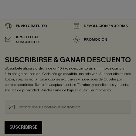
ENVÍO GRATUITO
DEVOLUCIÓN EN 30 DÍAS
10 % DTO. AL
PROMOCIÓN
SUSCRIBIRTE
SUSCRIBIRSE & GANAR DESCUENTO
¡Suscríbete ahora y disfruta de un 10 % de descuento sin mínimo de compra!
*Un código por pedido. Cada código es válido una sola vez. Al hacer clic en este
botón, aceptas recibir promociones exclusivas y novedades de Cupshe por
correo electrónico. También aceptas nuestros
Términos y condiciones
y nuestra
Política de privacidad
. Puedes darte de baja en cualquier momento.
SUSCRIBIRSE