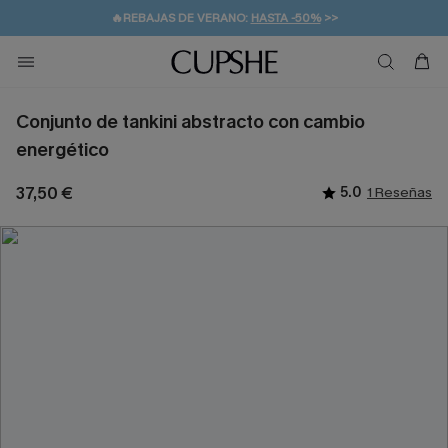
👒PROMOCIÓN DE VERANO:
-10% EN 2 VESTIDOS
>>
🚚ENVÍO GRATUITO A PARTIR DE 49 € >>
💌¡SUSCRIBIRSE & GANAR -10% EXTRA!
Conjunto de tankini abstracto con cambio
energético
37,50 €
5.0
1 Reseñas