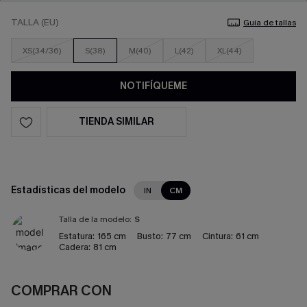
TALLA (EU)
Guía de tallas
XS(34/36)
S(38)
M(40)
L(42)
XL(44)
NOTIFÍQUEME
TIENDA SIMILAR
Estadísticas del modelo
IN
CM
Talla de la modelo:
S
Estatura:
165 cm
Busto:
77 cm
Cintura:
61 cm
Cadera:
81 cm
COMPRAR CON