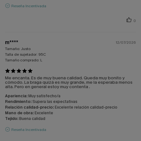
Reseña Incentivada
0
m****
12/07/2026
Tamaño:
Justo
Talla de sujetador:
95C
Tamaño comprado:
L
Me encanta. Es de muy buena calidad. Queda muy bonito y
cómodo. La braga quizá es muy grande, me la esperaba menos
alta. Pero en general estoy muy contenta .
Apariencia:
Muy satisfecho/a
Rendimiento:
Supera las expectativas
Relación calidad-precio:
Excelente relación calidad-precio
Mano de obra:
Excelente
Tejido:
Buena calidad
Reseña Incentivada