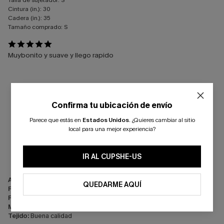
Talla de sujetador:
S
Cintura (in.):
30
Cadera (in.):
35
Tamaño comprado:
S
Muybonito y suave y llego rapido
Confirma tu ubicación de envío
Parece que estás en
Estados Unidos
.
¿Quieres cambiar al sitio
local para una mejor experiencia?
IR AL CUPSHE-US
Apariencia:
Satisfecho/a
QUEDARME AQUÍ
Rendimiento:
Cumple con las expectativas
Relación calidad-precio:
Excelente relación calidad-precio
Mano de obra:
Excelente
Tejido:
Buena calidad