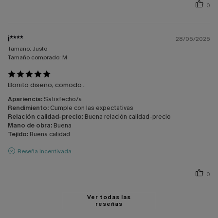
0
i****
28/06/2026
Tamaño:
Justo
Tamaño comprado:
M
Bonito diseño, cómodo .
Apariencia:
Satisfecho/a
Rendimiento:
Cumple con las expectativas
Relación calidad-precio:
Buena relación calidad-precio
Mano de obra:
Buena
Tejido:
Buena calidad
Reseña Incentivada
0
Ver todas las
reseñas