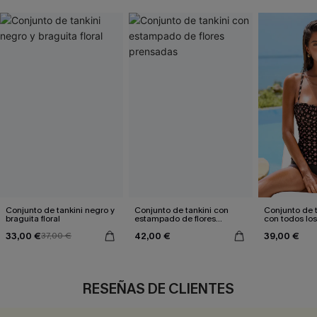
Conjunto de tankini negro y
Conjunto de tankini con
Conjunto de 
braguita floral
estampado de flores
con todos lo
prensadas
33,00 €
42,00 €
39,00 €
37,00 €
RESEÑAS DE CLIENTES