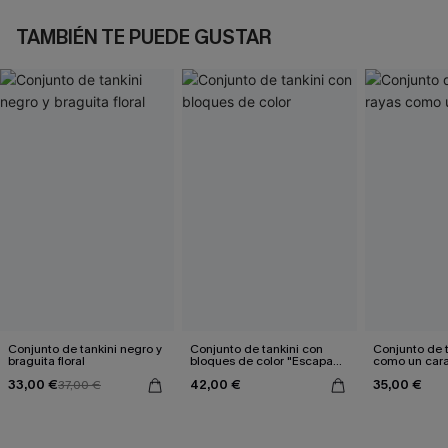
TAMBIÉN TE PUEDE GUSTAR
Conjunto de tankini negro y
Conjunto de tankini con
Conjunto de t
braguita floral
bloques de color "Escapada
como un car
de verano"
33,00 €
42,00 €
35,00 €
37,00 €