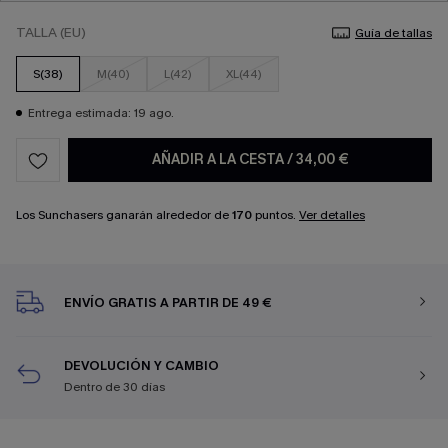
TALLA (EU)
Guía de tallas
S(38)
M(40)
L(42)
XL(44)
Entrega estimada: 19 ago.
AÑADIR A LA CESTA
/
34,00 €
Los Sunchasers ganarán alrededor de
170
puntos.
Ver detalles
ENVÍO GRATIS A PARTIR DE 49 €
DEVOLUCIÓN Y CAMBIO
Dentro de 30 días