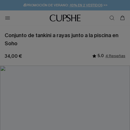
👒PROMOCIÓN DE VERANO:
-10% EN 2 VESTIDOS
>>
🚚ENVÍO GRATUITO A PARTIR DE 49 € >>
💌¡SUSCRIBIRSE & GANAR -10% EXTRA!
Conjunto de tankini a rayas junto a la piscina en
Soho
34,00 €
5.0
4 Reseñas