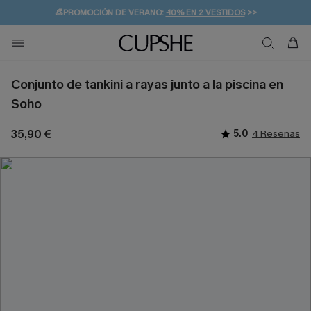
👒PROMOCIÓN DE VERANO:
-10% EN 2 VESTIDOS
>>
🚚ENVÍO GRATUITO A PARTIR DE 49 € >>
💌¡SUSCRIBIRSE & GANAR -10% EXTRA!
Conjunto de tankini a rayas junto a la piscina en
Soho
35,90 €
5.0
4 Reseñas