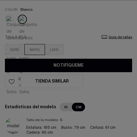
COLOR:
Blanco
TALLA (EU)
Guía de tallas
S(38)
M(40)
L(42)
NOTIFÍQUEME
TIENDA SIMILAR
Estadísticas del modelo
IN
CM
Talla de la modelo:
S
Estatura:
165 cm
Busto:
79 cm
Cintura:
61 cm
Cadera:
90 cm