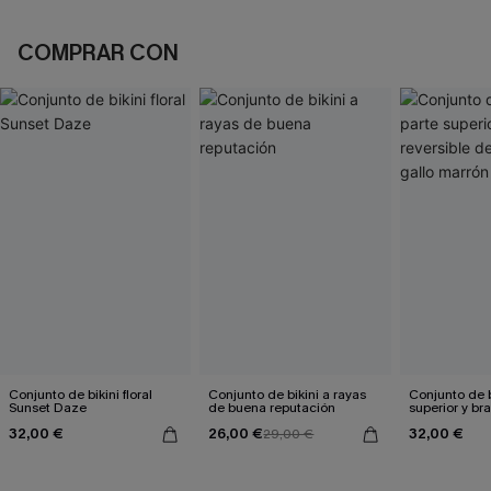
COMPRAR CON
Conjunto de bikini floral
Conjunto de bikini a rayas
Conjunto de b
Sunset Daze
de buena reputación
superior y br
reversible de
32,00 €
26,00 €
32,00 €
29,00 €
marrón