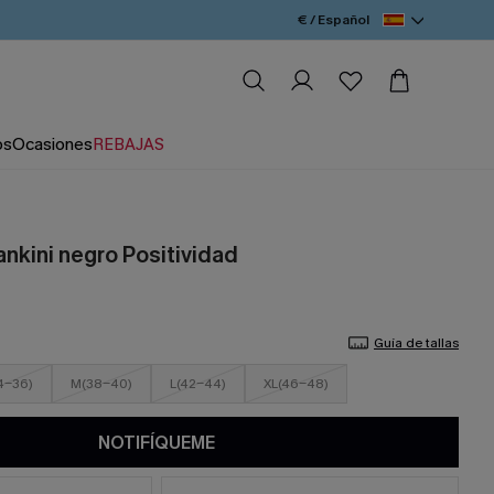
€ / Español
os
Ocasiones
REBAJAS
ankini negro Positividad
Guía de tallas
4-36)
M(38-40)
L(42-44)
XL(46-48)
NOTIFÍQUEME