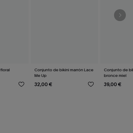
floral
Conjunto de bikini marrón Lace
Conjunto de bi
Me Up
bronce miel
32,00 €
39,00 €