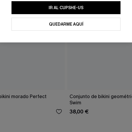
IR AL CUPSHE-US
QUEDARME AQUÍ
bikini morado Perfect
Conjunto de bikini geomét
Swim
38,00 €