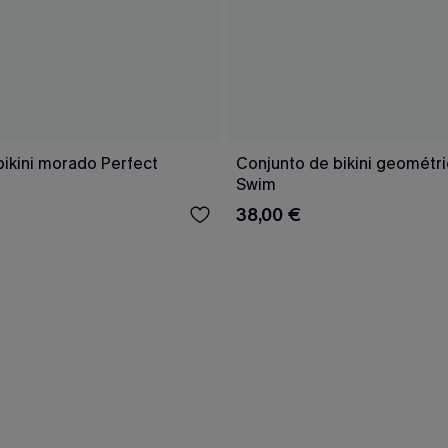
bikini morado Perfect
Conjunto de bikini geomét
Swim
38,00 €