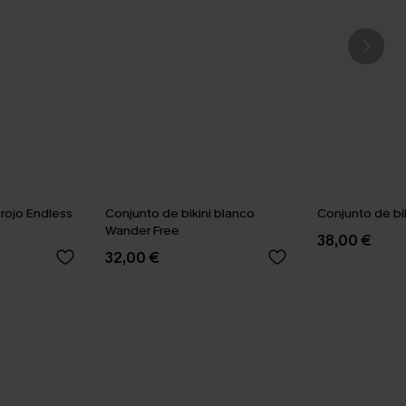
 rojo Endless
Conjunto de bikini blanco
Conjunto de bik
Wander Free
38,00 €
32,00 €