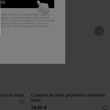
RSE
r este formulario, usted acepta nuestros
acidad
, y además acepta recibir correos
ticos de Cupshe en cualquier momento del
r ninguna compra. Podemos utilizar la
ductos y ofertas adaptados a su perfil.
ema a la moda
Conjunto de bikini geométrico Sundown
Swim
38,00 €