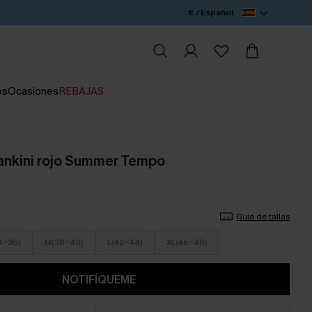
€ / Español
os
Ocasiones
REBAJAS
ankini rojo Summer Tempo
Guía de tallas
4-36)
M(38-40)
L(42-44)
XL(46-48)
NOTIFÍQUEME