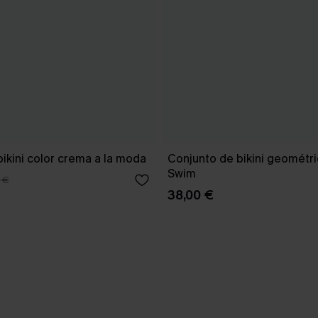
ikini color crema a la moda
Conjunto de bikini geomét
Swim
 €
38,00 €