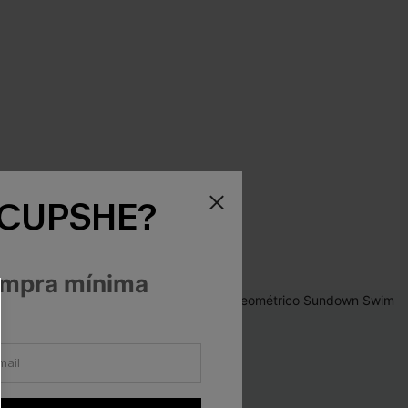
 CUPSHE?
ompra mínima