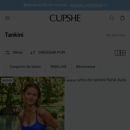
👒PROMOCIÓN DE VERANO:
-10% EN 2 VESTIDOS
>>
🚚ENVÍO GRATUITO A PARTIR DE 49 € >>
💌¡SUSCRIBIRSE & GANAR -10% EXTRA!
Tankini
49
artículos
filtros
ORDENAR POR
Conjunto de bikini
REBAJAS
Beachwear
NUEVO
NUEVO