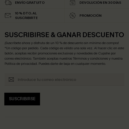
ENVÍO GRATUITO
DEVOLUCIÓN EN 30 DÍAS
10 % DTO. AL
PROMOCIÓN
SUSCRIBIRTE
SUSCRIBIRSE & GANAR DESCUENTO
¡Suscríbete ahora y disfruta de un 10 % de descuento sin mínimo de compra!
*Un código por pedido. Cada código es válido una sola vez. Al hacer clic en este
botón, aceptas recibir promociones exclusivas y novedades de Cupshe por
correo electrónico. También aceptas nuestros
Términos y condiciones
y nuestra
Política de privacidad
. Puedes darte de baja en cualquier momento.
SUSCRIBIRSE