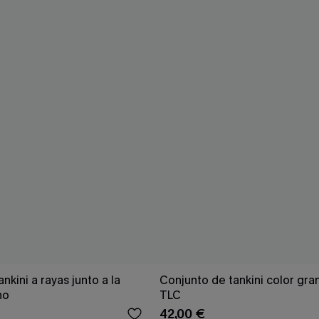
nkini a rayas junto a la
Conjunto de tankini color gra
ho
TLC
42,00 €