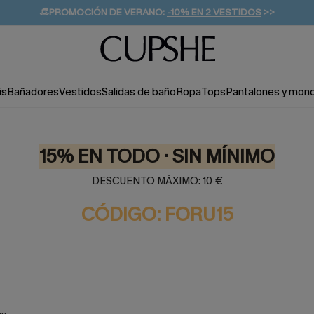
👒PROMOCIÓN DE VERANO:
-10% EN 2 VESTIDOS
>>
🚚ENVÍO GRATUITO A PARTIR DE 49 € >>
💌¡SUSCRIBIRSE & GANAR -10% EXTRA!
is
Bañadores
Vestidos
Salidas de baño
Ropa
Tops
Pantalones y mon
15% EN TODO · SIN MÍNIMO
DESCUENTO MÁXIMO: 10 €
CÓDIGO: FORU15