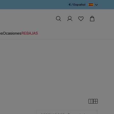
€ / Español
os
Ocasiones
REBAJAS