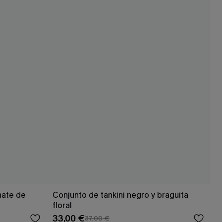
nate de
Conjunto de tankini negro y braguita
floral
33,00 €
37,00 €