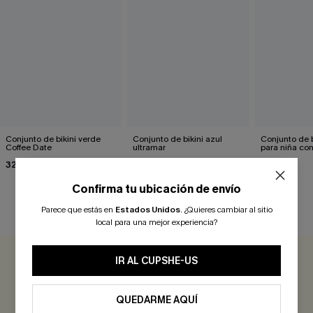
Conjunto de bikini verde
Conjunto de bikini azul
Conjunto de b
Coffee Date
ultramar
para niña co
matemática
32,00 €
42,00 €
31,00 €
Confirma tu ubicación de envío
Parece que estás en
Estados Unidos
.
¿Quieres cambiar al sitio
RESEÑAS DE CLIENTES
local para una mejor experiencia?
IR AL CUPSHE-US
0.0
QUEDARME AQUÍ
Sé el Primero en Reseñar