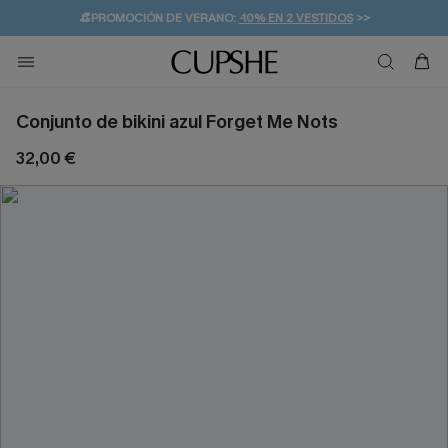
👒PROMOCIÓN DE VERANO:
-10% EN 2 VESTIDOS
>>
🚚ENVÍO GRATUITO A PARTIR DE 49 € >>
💌¡SUSCRIBIRSE & GANAR -10% EXTRA!
Conjunto de bikini azul Forget Me Nots
32,00 €