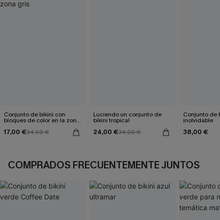
Conjunto de bikini con
Luciendo un conjunto de
Conjunto de b
bloques de color en la zona
bikini tropical
inolvidable
gris
17,00 €
24,00 €
38,00 €
34,00 €
34,00 €
COMPRADOS FRECUENTEMENTE JUNTOS