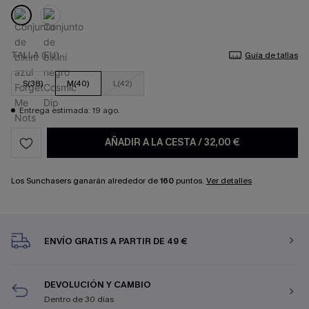
TALLA (EU)
Guía de tallas
S(38)
M(40)
L(42)
Entrega estimada: 19 ago.
AÑADIR A LA CESTA
/
32,00 €
Los Sunchasers ganarán alrededor de
160
puntos.
Ver detalles
ENVÍO GRATIS A PARTIR DE 49 €
DEVOLUCIÓN Y CAMBIO
Dentro de 30 días