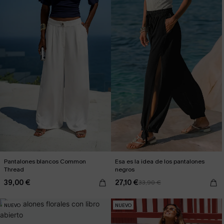
Pantalones blancos Common
Esa es la idea de los pantalones
Thread
negros
39,00 €
27,10 €
33,90 €
NUEVO
NUEVO