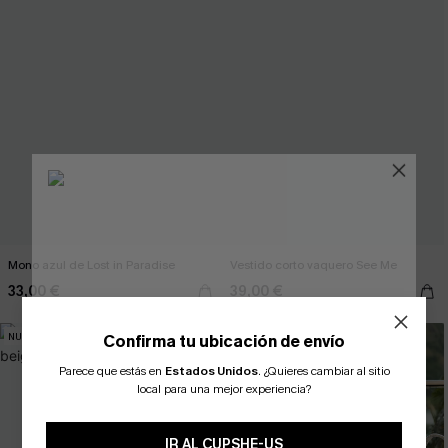
Mono azul de Lost in Paradise
Vestido corto vaquero See Me
33,00 €
39,00 €
NUEVO
NUEVO
Confirma tu ubicación de envío
Parece que estás en
Estados Unidos
.
¿Quieres cambiar al sitio
¿NUEVO EN CUPSHE?
local para una mejor experiencia?
-10% extra sin compra mínima
IR AL CUPSHE-US