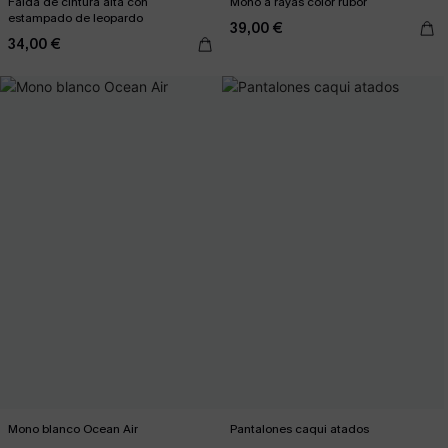
Falda de cintura alta con
Mono a rayas color rubor
estampado de leopardo
39,00 €
34,00 €
Mono blanco Ocean Air
Pantalones caqui atados