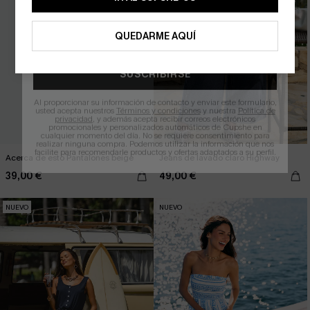
QUEDARME AQUÍ
SUSCRIBIRSE
Al proporcionar su información de contacto y enviar este formulario,
usted acepta nuestros
Términos y condiciones
y nuestra
Política de
privacidad
, y además acepta recibir correos electrónicos
promocionales y personalizados automáticos de Cupshe en
cualquier momento del día. No se requiere consentimiento para
realizar ninguna compra. Podemos utilizar la información que nos
facilite para recomendarle productos y ofertas adaptados a su perfil.
Acerca de esto Pantalones beige
Jeans de lavado claro Highway
39,00 €
49,00 €
NUEVO
NUEVO