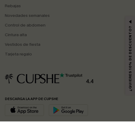
Rebajas
Novedades semanales
Control de abdomen
¿QUIERES 10% DE DESCUENTO?
Cintura alta
Vestidos de fiesta
Tarjeta regalo
4.4
DESCARGA LA APP DE CUPSHE
SÍGUENOS EN