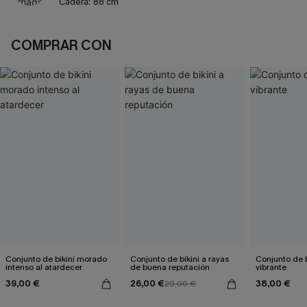
Cadera:
88 cm
COMPRAR CON
Conjunto de bikini morado
Conjunto de bikini a rayas
Conjunto de bi
intenso al atardecer
de buena reputación
vibrante
39,00 €
26,00 €
38,00 €
29,00 €