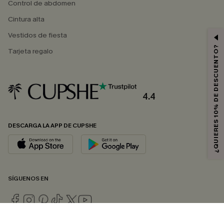
Control de abdomen
Cintura alta
Vestidos de fiesta
¿QUIERES 10% DE DESCUENTO?
Tarjeta regalo
4.4
DESCARGA LA APP DE CUPSHE
SÍGUENOS EN