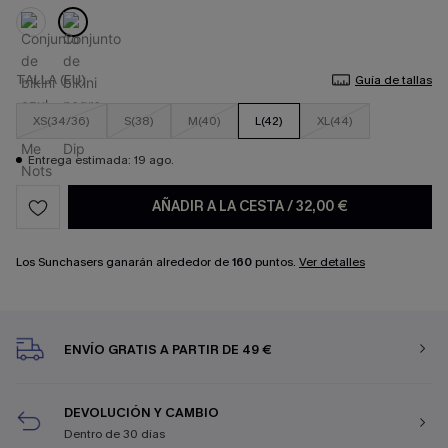
TALLA (EU)
Guía de tallas
XS(34/36)
S(38)
M(40)
L(42)
XL(44)
Entrega estimada: 19 ago.
AÑADIR A LA CESTA
/
32,00 €
Los Sunchasers ganarán alrededor de
160
puntos.
Ver detalles
ENVÍO GRATIS A PARTIR DE 49 €
DEVOLUCIÓN Y CAMBIO
Dentro de 30 días