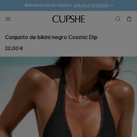
👒PROMOCIÓN DE VERANO:
-10% EN 2 VESTIDOS
>>
🚚ENVÍO GRATUITO A PARTIR DE 49 € >>
💌¡SUSCRIBIRSE & GANAR -10% EXTRA!
Conjunto de bikini negro Cosmic Dip
32,00 €