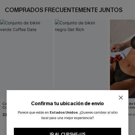
COMPRADOS FRECUENTEMENTE JUNTOS
Confirma tu ubicación de envío
Conjunto de bikini verde
Conjunto de bikini negro
Conjunto de b
Coffee Date
Get Rich
para baño no
Parece que estás en
Estados Unidos
.
¿Quieres cambiar al sitio
32,00 €
26,00 €
27,00 €
29,00 €
34,
local para una mejor experiencia?
IR AL CUPSHE-US