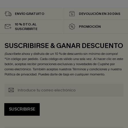
ENVÍO GRATUITO
DEVOLUCIÓN EN 30 DÍAS
10 % DTO. AL
PROMOCIÓN
SUSCRIBIRTE
SUSCRIBIRSE & GANAR DESCUENTO
¡Suscríbete ahora y disfruta de un 10 % de descuento sin mínimo de compra!
*Un código por pedido. Cada código es válido una sola vez. Al hacer clic en este
botón, aceptas recibir promociones exclusivas y novedades de Cupshe por
correo electrónico. También aceptas nuestros
Términos y condiciones
y nuestra
Política de privacidad
. Puedes darte de baja en cualquier momento.
SUSCRIBIRSE