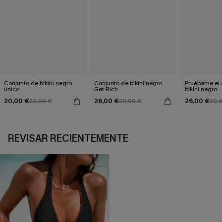
Conjunto de bikini negro
Conjunto de bikini negro
Pruébame el 
único
Get Rich
bikini negro
20,00 €
26,00 €
26,00 €
29,00 €
29,00 €
29,
REVISAR RECIENTEMENTE