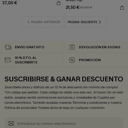
Green Top.
37,00 €
21,50 €
23,90 €
PÁGINA ANTERIOR
PÁGINA SIGUIENTE
ENVÍO GRATUITO
DEVOLUCIÓN EN 30 DÍAS
10 % DTO. AL
PROMOCIÓN
SUSCRIBIRTE
SUSCRIBIRSE & GANAR DESCUENTO
¡Suscríbete ahora y disfruta de un 10 % de descuento sin mínimo de compra!
*Un código por pedido. Cada código es válido una sola vez. Al hacer clic en este
botón, aceptas recibir promociones exclusivas y novedades de Cupshe por
correo electrónico. También aceptas nuestros
Términos y condiciones
y nuestra
Política de privacidad
. Puedes darte de baja en cualquier momento.