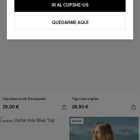
-10% extra sin compra mínima
IR AL CUPSHE-US
QUEDARME AQUÍ
SUSCRIBIRSE
Al proporcionar su información de contacto y enviar este formulario,
usted acepta nuestros
Términos y condiciones
y nuestra
Política de
privacidad
, y además acepta recibir correos electrónicos
promocionales y personalizados automáticos de Cupshe en
cualquier momento del día. No se requiere consentimiento para
realizar ninguna compra. Podemos utilizar la información que nos
facilite para recomendarle productos y ofertas adaptados a su perfil.
Top blanco de Escapade
Top rosa inglés
29,00 €
28,90 €
NUEVO
NUEVO