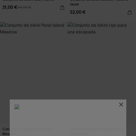
Quiet
31,00 €
34,00 €
32,00 €
Conjunto de bikini floral Island
Conjunto de bikini rojo para una
Meadow
escapada