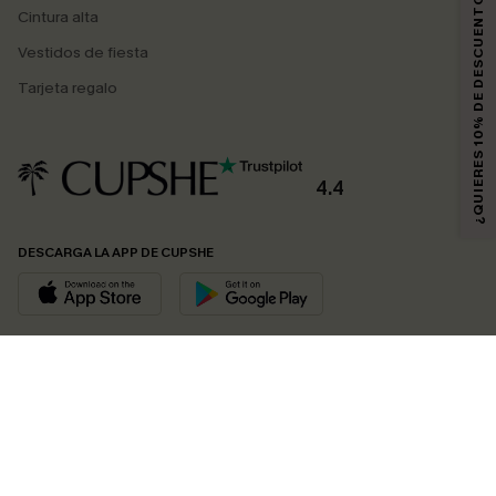
¿QUIERES 10% DE DESCUENTO?
Cintura alta
Vestidos de fiesta
Tarjeta regalo
4.4
DESCARGA LA APP DE CUPSHE
SÍGUENOS EN