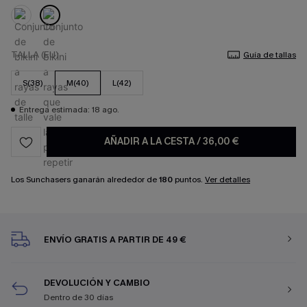
TALLA (EU)
Guía de tallas
S(38)
M(40)
L(42)
Entrega estimada: 18 ago.
AÑADIR A LA CESTA
/
36,00 €
Los Sunchasers ganarán alrededor de
180
puntos.
Ver detalles
ENVÍO GRATIS A PARTIR DE 49 €
DEVOLUCIÓN Y CAMBIO
Dentro de 30 días