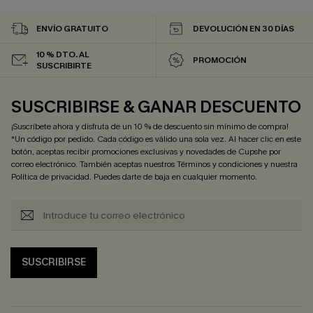
ENVÍO GRATUITO
DEVOLUCIÓN EN 30 DÍAS
10 % DTO. AL
PROMOCIÓN
SUSCRIBIRTE
SUSCRIBIRSE & GANAR DESCUENTO
¡Suscríbete ahora y disfruta de un 10 % de descuento sin mínimo de compra!
*Un código por pedido. Cada código es válido una sola vez. Al hacer clic en este
botón, aceptas recibir promociones exclusivas y novedades de Cupshe por
correo electrónico. También aceptas nuestros
Términos y condiciones
y nuestra
Política de privacidad
. Puedes darte de baja en cualquier momento.
SUSCRIBIRSE