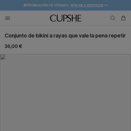
👒PROMOCIÓN DE VERANO:
-10% EN 2 VESTIDOS
>>
🚚ENVÍO GRATUITO A PARTIR DE 49 € >>
💌¡SUSCRIBIRSE & GANAR -10% EXTRA!
Conjunto de bikini a rayas que vale la pena repetir
36,00 €