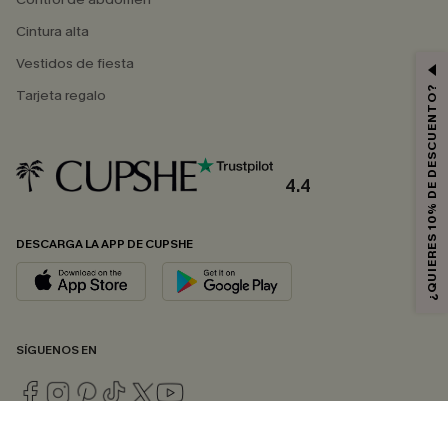
Cintura alta
Vestidos de fiesta
¿QUIERES 10% DE DESCUENTO?
Tarjeta regalo
4.4
DESCARGA LA APP DE CUPSHE
SÍGUENOS EN