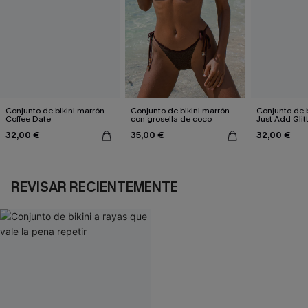
Conjunto de bikini marrón
Conjunto de bikini marrón
Conjunto de b
Coffee Date
con grosella de coco
Just Add Glit
32,00 €
35,00 €
32,00 €
REVISAR RECIENTEMENTE