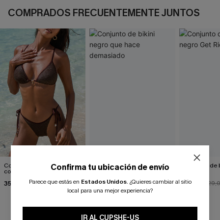
COMPRADOS FRECUENTEMENTE JUNTOS
Conjunto de bikini marrón
Conjunto de bikini negro
Conjunto de b
Confirma tu ubicación de envío
con grosella de coco
que hace demasiado
Get Rich
Parece que estás en
Estados Unidos
.
¿Quieres cambiar al sitio
35,00 €
31,00 €
26,00 €
34,00 €
29,
local para una mejor experiencia?
IR AL CUPSHE-US