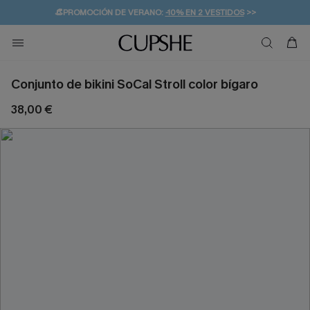
👒PROMOCIÓN DE VERANO:
-10% EN 2 VESTIDOS
>>
🚚ENVÍO GRATUITO A PARTIR DE 49 € >>
💌¡SUSCRIBIRSE & GANAR -10% EXTRA!
Conjunto de bikini SoCal Stroll color bígaro
38,00 €