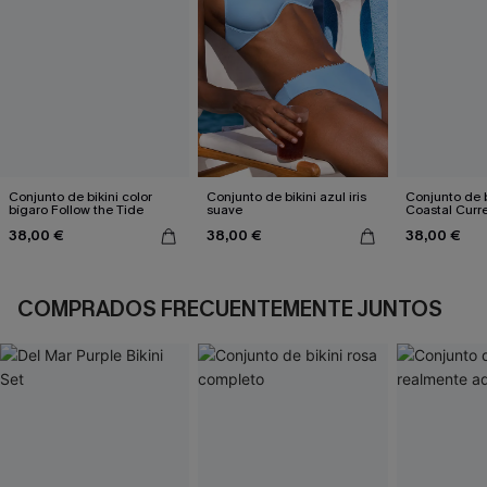
Conjunto de bikini color
Conjunto de bikini azul iris
Conjunto de b
bígaro Follow the Tide
suave
Coastal Curr
38,00 €
38,00 €
38,00 €
COMPRADOS FRECUENTEMENTE JUNTOS