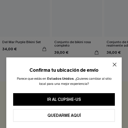
Del Mar Purple Bikini Set
Conjunto de bikini rosa
Conjunto de b
completo
realmente ad
34,00 €
39,00 €
36,00 €
Confirma tu ubicación de envío
RESEÑAS DE CLIENTES
Parece que estás en
Estados Unidos
.
¿Quieres cambiar al sitio
local para una mejor experiencia?
0.0
IR AL CUPSHE-US
Sé el Primero en Reseñar
QUEDARME AQUÍ
¡Gana más de 30 puntos por cada reseña que dejes!