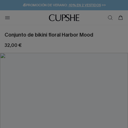
👒PROMOCIÓN DE VERANO:
-10% EN 2 VESTIDOS
>>
🚚ENVÍO GRATUITO A PARTIR DE 49 € >>
💌¡SUSCRIBIRSE & GANAR -10% EXTRA!
Conjunto de bikini floral Harbor Mood
32,00 €