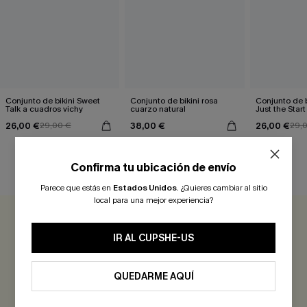
Conjunto de bikini Sweet
Conjunto de bikini rosa
Conjunto de b
Talk a cuadros vichy
cuarzo natural
Just the Start
26,00 €
38,00 €
26,00 €
29,00 €
29,
Confirma tu ubicación de envío
RESEÑAS DE CLIENTES
Parece que estás en
Estados Unidos
.
¿Quieres cambiar al sitio
local para una mejor experiencia?
0.0
IR AL CUPSHE-US
Sé el Primero en Reseñar
QUEDARME AQUÍ
¡Gana más de 30 puntos por cada reseña que dejes!