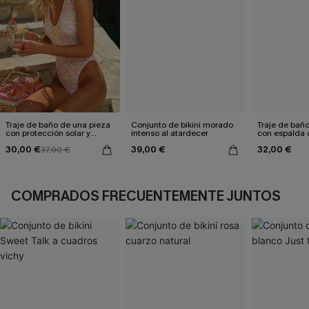
Traje de baño de una pieza
Conjunto de bikini morado
Traje de bañ
con protección solar y
intenso al atardecer
con espalda 
estampado floral "Gone
aleteo floral
30,00 €
39,00 €
32,00 €
Surfing"
37,00 €
COMPRADOS FRECUENTEMENTE JUNTOS