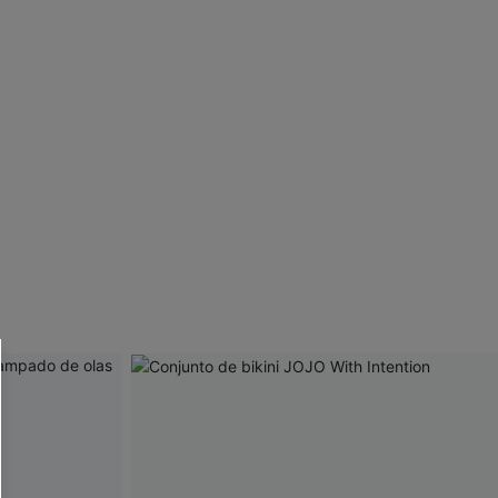
 CUPSHE?
ompra mínima