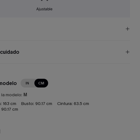
Ajustable
 cuidado
 modelo
IN
CM
e la modelo:
M
:
163 cm
Busto:
90.17 cm
Cintura:
63.5 cm
90.17 cm
N