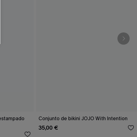
RSE
r este formulario, usted acepta nuestros
acidad
, y además acepta recibir correos
ticos de Cupshe en cualquier momento del
r ninguna compra. Podemos utilizar la
ductos y ofertas adaptados a su perfil.
n estampado
Conjunto de bikini JOJO With Intention
35,00 €