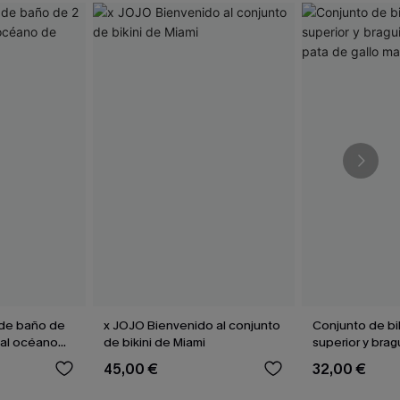
 de baño de
x JOJO Bienvenido al conjunto
Conjunto de bi
 al océano
de bikini de Miami
superior y brag
de pata de gal
45,00 €
32,00 €