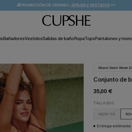
👒PROMOCIÓN DE VERANO:
-10% EN 2 VESTIDOS
>>
🚚ENVÍO GRATUITO A PARTIR DE 49 € >>
💌¡SUSCRIBIRSE & GANAR -10% EXTRA!
is
Bañadores
Vestidos
Salidas de baño
Ropa
Tops
Pantalones y mon
Miami Swim Week 2
Conjunto de b
35,00 €
TALLA (EU)
XS(30-32)
S(3
Entrega estimada: 