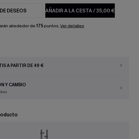
 DE DESEOS
AÑADIR A LA CESTA
/
35,00 €
arán alrededor de
175
puntos.
Ver detalles
IS A PARTIR DE 49 €
N Y CAMBIO
días
roducto