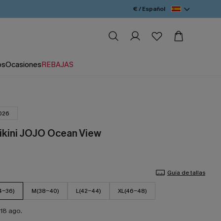
€ / Español
os
Ocasiones
REBAJAS
026
ikini JOJO Ocean View
Guía de tallas
4-36)
M(38-40)
L(42-44)
XL(46-48)
18 ago.