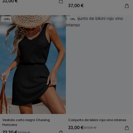
33,00 €
37,00 €
-20%
-11%
Vestido corto negro Chasing
Conjunto de bikini rojo vino intenso
Horizons
33,00 €
37,00 €
22,30 €
27,90 €