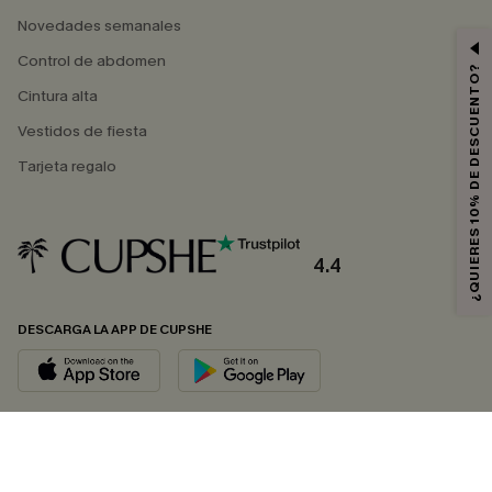
Novedades semanales
Control de abdomen
¿QUIERES 10% DE DESCUENTO?
Cintura alta
Vestidos de fiesta
Tarjeta regalo
4.4
DESCARGA LA APP DE CUPSHE
SÍGUENOS EN