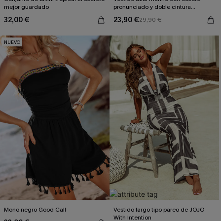
mejor guardado
pronunciado y doble cintura
anudada
32,00 €
23,90 €
29,90 €
NUEVO
Mono negro Good Call
Vestido largo tipo pareo de JOJO
With Intention