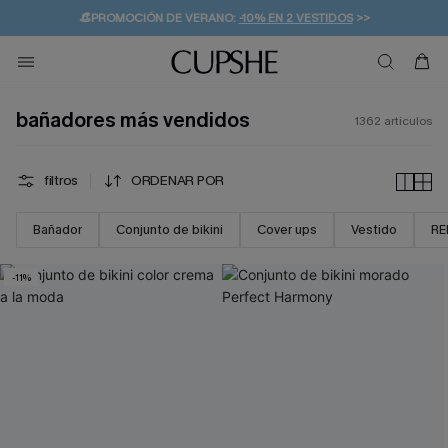
👒PROMOCIÓN DE VERANO:
-10% EN 2 VESTIDOS
>>
🚚ENVÍO GRATUITO A PARTIR DE 49 € >>
💌¡SUSCRIBIRSE & GANAR -10% EXTRA!
bañadores más vendidos
1362
artículos
filtros
ORDENAR POR
Bañador
Conjunto de bikini
Cover ups
Vestido
RE
-11%