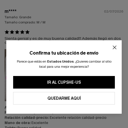
m****
02/07/2026
Tamaño:
Grande
Tamaño comprado:
M / M
Sienta genial y es de muy buena calidad!!! Además llegó en dos
días
Confirma tu ubicación de envío
Parece que estás en
Estados Unidos
.
¿Quieres cambiar al sitio
local para una mejor experiencia?
IR AL CUPSHE-US
QUEDARME AQUÍ
Apariencia:
Muy satisfecho/a
Rendimiento:
Supera las expectativas
Relación calidad-precio:
Excelente relación calidad-precio
Mano de obra:
Excelente
Tejido:
Buena calidad