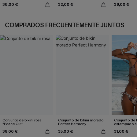
38,00 €
32,00 €
39,00 €
COMPRADOS FRECUENTEMENTE JUNTOS
Conjunto de bikini rosa
Conjunto de bikini morado
Conjunto de b
"Peace Out"
Perfect Harmony
estampado a
atractivo
39,00 €
35,00 €
31,00 €