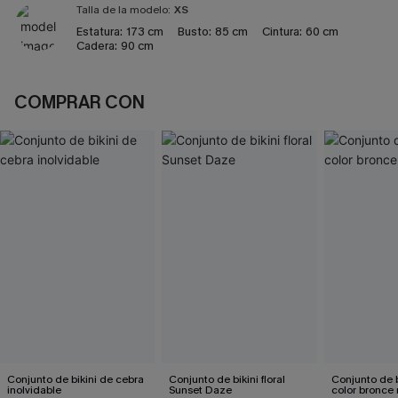
Talla de la modelo:
XS
Estatura:
173 cm
Busto:
85 cm
Cintura:
60 cm
Cadera:
90 cm
COMPRAR CON
Conjunto de bikini de cebra
Conjunto de bikini floral
Conjunto de b
inolvidable
Sunset Daze
color bronce 