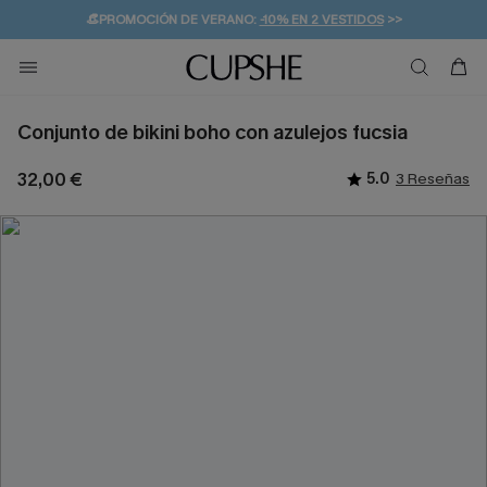
👒PROMOCIÓN DE VERANO:
-10% EN 2 VESTIDOS
>>
🚚ENVÍO GRATUITO A PARTIR DE 49 € >>
💌¡SUSCRIBIRSE & GANAR -10% EXTRA!
Conjunto de bikini boho con azulejos fucsia
32,00 €
5.0
3 Reseñas