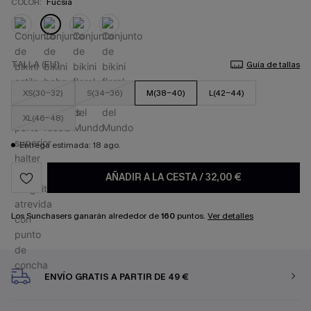
COLOR:
Fucsia
TALLA (EU)
Guía de tallas
XS(30-32)
S(34-36)
M(38-40)
L(42-44)
XL(46-48)
Entrega estimada: 18 ago.
AÑADIR A LA CESTA
/
32,00 €
Los Sunchasers ganarán alrededor de
160
puntos.
Ver detalles
ENVÍO GRATIS A PARTIR DE 49 €