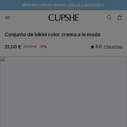
👒PROMOCIÓN DE VERANO:
-10% EN 2 VESTIDOS
>>
🚚ENVÍO GRATUITO A PARTIR DE 49 € >>
💌¡SUSCRIBIRSE & GANAR -10% EXTRA!
Conjunto de bikini color crema a la moda
33,00 €
37,00 €
5.0
3 Reseñas
-11%