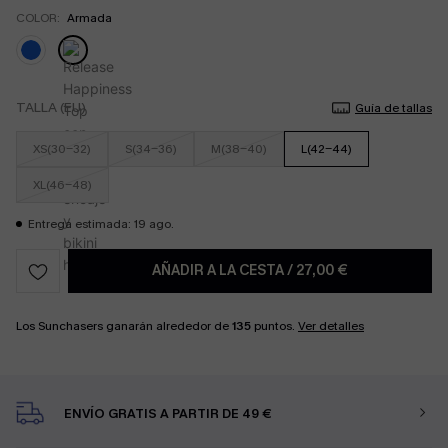
COLOR:
Armada
TALLA (EU)
Guía de tallas
XS(30-32)
S(34-36)
M(38-40)
L(42-44)
XL(46-48)
Entrega estimada: 19 ago.
AÑADIR A LA CESTA
/
27,00 €
Los Sunchasers ganarán alrededor de
135
puntos.
Ver detalles
ENVÍO GRATIS A PARTIR DE 49 €