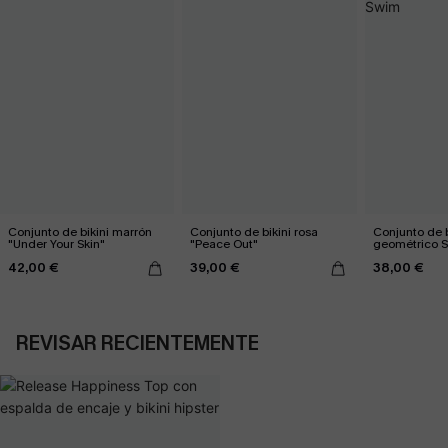
Conjunto de bikini marrón
Conjunto de bikini rosa
Conjunto de b
"Under Your Skin"
"Peace Out"
geométrico 
42,00 €
39,00 €
38,00 €
REVISAR RECIENTEMENTE