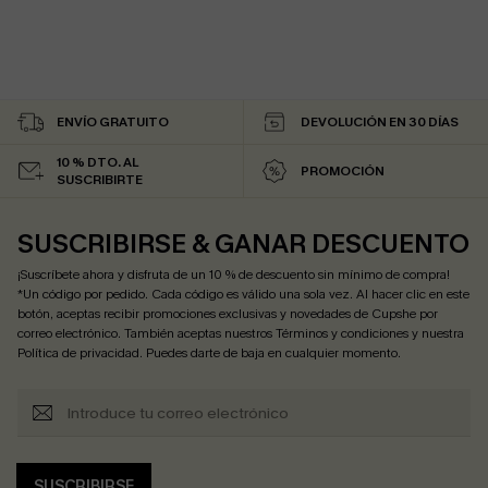
ENVÍO GRATUITO
DEVOLUCIÓN EN 30 DÍAS
10 % DTO. AL
PROMOCIÓN
SUSCRIBIRTE
SUSCRIBIRSE & GANAR DESCUENTO
¡Suscríbete ahora y disfruta de un 10 % de descuento sin mínimo de compra!
*Un código por pedido. Cada código es válido una sola vez. Al hacer clic en este
botón, aceptas recibir promociones exclusivas y novedades de Cupshe por
correo electrónico. También aceptas nuestros
Términos y condiciones
y nuestra
Política de privacidad
. Puedes darte de baja en cualquier momento.
SUSCRIBIRSE