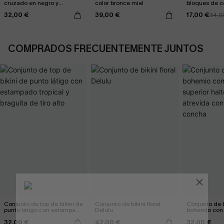
cruzado en negro y
color bronce miel
bloques de co
eucalipto y braguitas de
gris
32,00 €
39,00 €
17,00 €
talle alto
34,0
COMPRADOS FRECUENTEMENTE JUNTOS
Conjunto de top de bikini de
Conjunto de bikini floral
Conjunto de bi
punto látigo con estampado
Delulu
bohemio con 
tropical y braguita de tiro
halter y brag
32,00 €
42,00 €
32,00 €
alto
con punto de