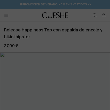
👒PROMOCIÓN DE VERANO:
-10% EN 2 VESTIDOS
>>
🚚ENVÍO GRATUITO A PARTIR DE 49 € >>
💌¡SUSCRIBIRSE & GANAR -10% EXTRA!
Release Happiness Top con espalda de encaje y
bikini hipster
27,00 €