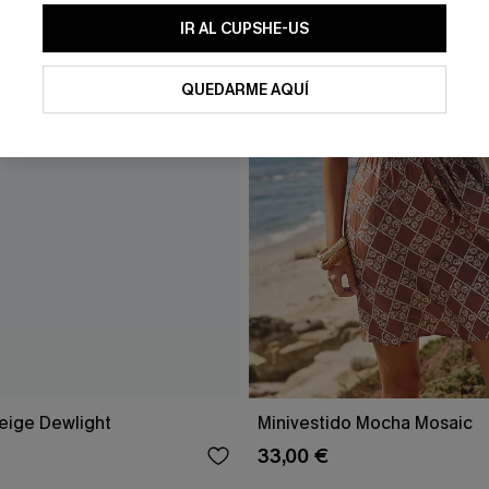
IR AL CUPSHE-US
QUEDARME AQUÍ
eige Dewlight
Minivestido Mocha Mosaic
33,00 €