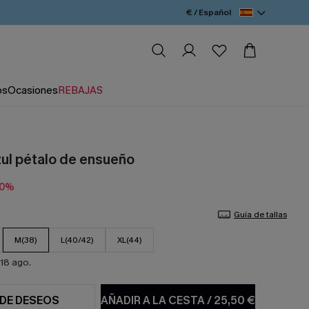
€ / Español
os
Ocasiones
REBAJAS
zul pétalo de ensueño
20%
Guía de tallas
M(38)
L(40/42)
XL(44)
18 ago.
 DE DESEOS
AÑADIR A LA CESTA
/
25,50 €