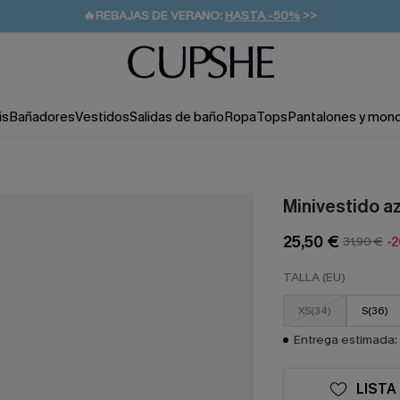
👒PROMOCIÓN DE VERANO:
-10% EN 2 VESTIDOS
>>
🚚ENVÍO GRATUITO A PARTIR DE 49 € >>
💌¡SUSCRIBIRSE & GANAR -10% EXTRA!
is
Bañadores
Vestidos
Salidas de baño
Ropa
Tops
Pantalones y mon
Minivestido a
25,50 €
31,90 €
-
TALLA (EU)
XS(34)
S(36)
Entrega estimada: 
LISTA