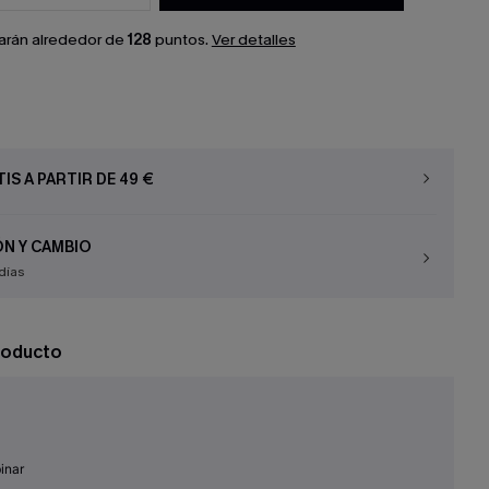
arán alrededor de
128
puntos.
Ver detalles
IS A PARTIR DE 49 €
N Y CAMBIO
días
roducto
inar