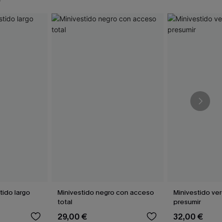
tido largo
Minivestido negro con acceso
Minivestido ve
total
presumir
29,00 €
32,00 €