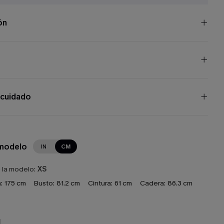
ón
 cuidado
 modelo
IN
CM
e la modelo:
XS
:
175 cm
Busto:
81.2 cm
Cintura:
61 cm
Cadera:
86.3 cm
N