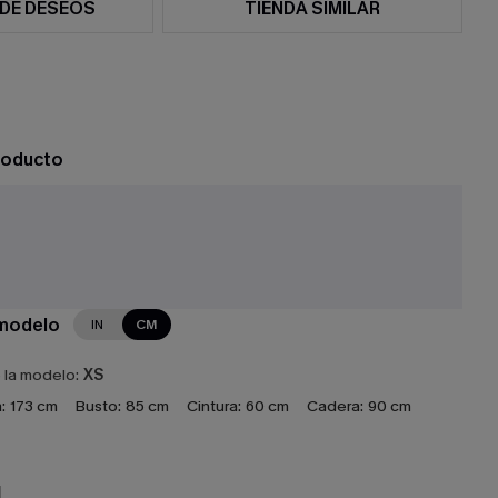
 DE DESEOS
TIENDA SIMILAR
roducto
 modelo
IN
CM
e la modelo:
XS
:
173 cm
Busto:
85 cm
Cintura:
60 cm
Cadera:
90 cm
N