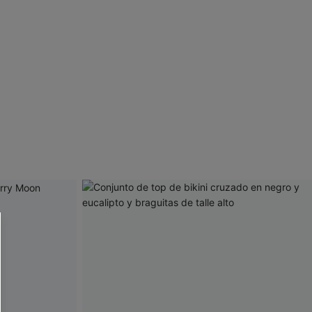
 CUPSHE?
ompra mínima