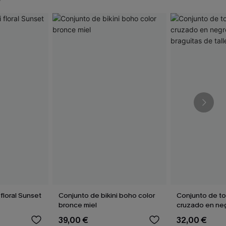
 floral Sunset
Conjunto de bikini boho color
Conjunto de to
bronce miel
cruzado en neg
braguitas de tal
39,00 €
32,00 €