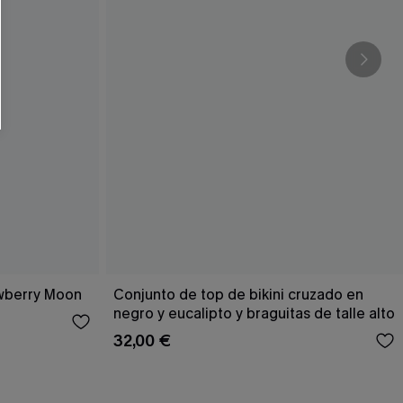
RSE
r este formulario, usted acepta nuestros
acidad
, y además acepta recibir correos
ticos de Cupshe en cualquier momento del
r ninguna compra. Podemos utilizar la
ductos y ofertas adaptados a su perfil.
awberry Moon
Conjunto de top de bikini cruzado en
negro y eucalipto y braguitas de talle alto
32,00 €