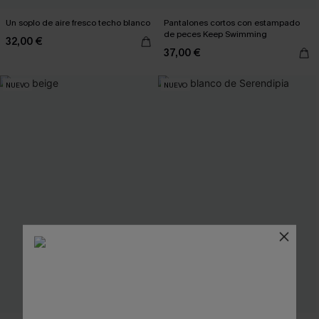
Un soplo de aire fresco techo blanco
Pantalones cortos con estampado
de peces Keep Swimming
32,00 €
37,00 €
NUEVO
NUEVO