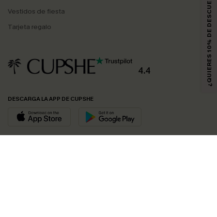
¿QUIERES 10% DE DESCUENTO?
Vestidos de fiesta
Tarjeta regalo
4.4
DESCARGA LA APP DE CUPSHE
SÍGUENOS EN
© 2026 CUPSHE ESPAÑA