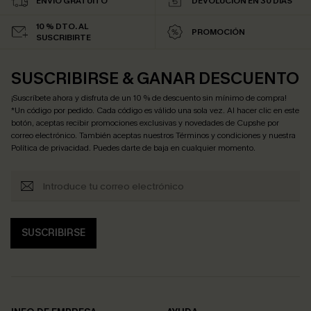
ENVÍO GRATUITO
DEVOLUCIÓN EN 30 DÍAS
10 % DTO. AL
PROMOCIÓN
SUSCRIBIRTE
SUSCRIBIRSE & GANAR DESCUENTO
¡Suscríbete ahora y disfruta de un 10 % de descuento sin mínimo de compra!
*Un código por pedido. Cada código es válido una sola vez. Al hacer clic en este
botón, aceptas recibir promociones exclusivas y novedades de Cupshe por
correo electrónico. También aceptas nuestros
Términos y condiciones
y nuestra
Política de privacidad
. Puedes darte de baja en cualquier momento.
SUSCRIBIRSE