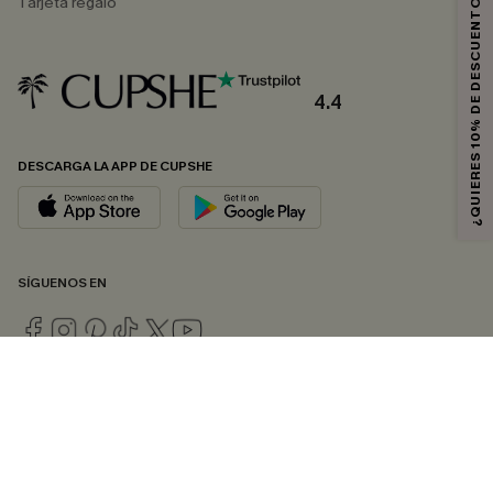
¿QUIERES 10% DE DESCUENTO?
Tarjeta regalo
4.4
DESCARGA LA APP DE CUPSHE
SÍGUENOS EN
© 2026 CUPSHE ESPAÑA
Consulte nuestras
Condiciones Generales
,
Política de Privacidad
y
Declaración de accesibilidad
.