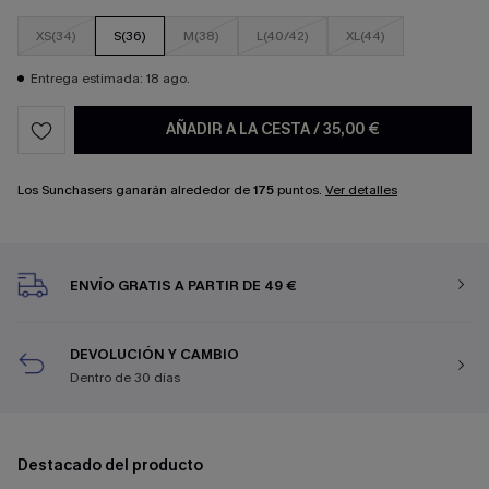
XS(34)
S(36)
M(38)
L(40/42)
XL(44)
Entrega estimada: 18 ago.
AÑADIR A LA CESTA
/
35,00 €
Los Sunchasers ganarán alrededor de
175
puntos.
Ver detalles
ENVÍO GRATIS A PARTIR DE 49 €
DEVOLUCIÓN Y CAMBIO
Dentro de 30 días
Destacado del producto