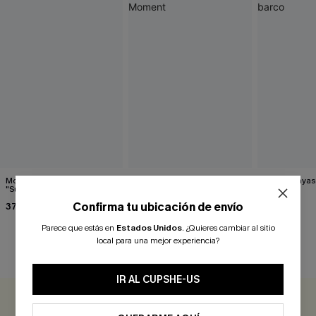
Mono corto a rayas
Mono beige Sunny Moment
Mono a rayas 
"Summer Thrill"
36,00 €
29,00 €
Confirma tu ubicación de envío
37,00 €
Parece que estás en
Estados Unidos
.
¿Quieres cambiar al sitio
local para una mejor experiencia?
RESEÑAS DE CLIENTES
IR AL CUPSHE-US
0.0