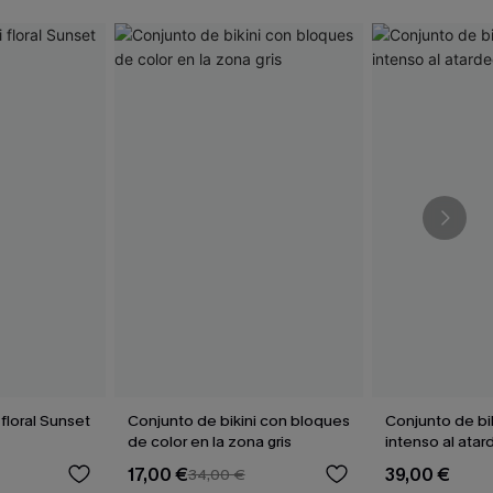
 floral Sunset
Conjunto de bikini con bloques
Conjunto de bi
de color en la zona gris
intenso al atar
17,00 €
39,00 €
34,00 €