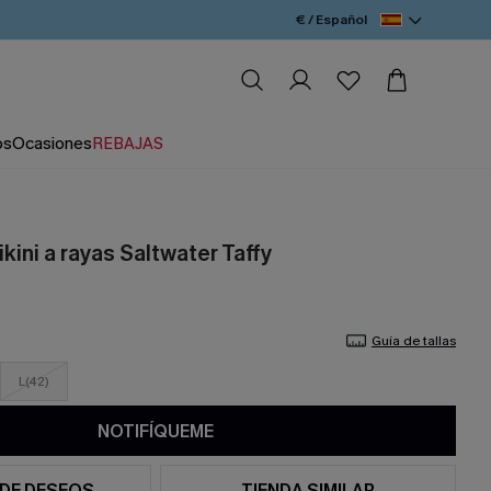
€ / Español
os
Ocasiones
REBAJAS
kini a rayas Saltwater Taffy
Guía de tallas
L(42)
NOTIFÍQUEME
 DE DESEOS
TIENDA SIMILAR