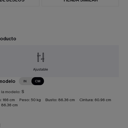
roducto
Ajustable
 modelo
IN
CM
e la modelo:
S
:
166 cm
Peso:
50 kg
Busto:
86.36 cm
Cintura:
60.96 cm
86.36 cm
N