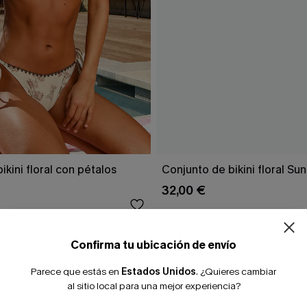
ikini floral con pétalos
Conjunto de bikini floral Su
32,00 €
Confirma tu ubicación de envío
Parece que estás en
Estados Unidos
.
¿Quieres cambiar
al sitio local para una mejor experiencia?