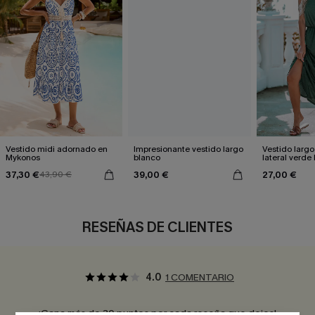
Vestido midi adornado en
Impresionante vestido largo
Vestido largo
Mykonos
blanco
lateral verde
37,30 €
39,00 €
27,00 €
43,90 €
RESEÑAS DE CLIENTES
4.0
1 COMENTARIO
¡Gana más de 30 puntos por cada reseña que dejes!