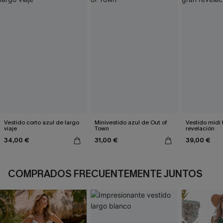
Vestido corto azul de largo
Minivestido azul de Out of
Vestido midi 
viaje
Town
revelación
34,00 €
31,00 €
39,00 €
COMPRADOS FRECUENTEMENTE JUNTOS