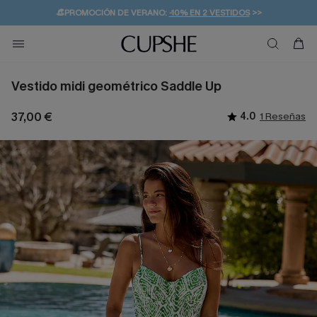
👒PROMOCIÓN DE VERANO:
-10% EN 2 VESTIDOS
>>
🚚ENVÍO GRATUITO A PARTIR DE 49 € >>
💌¡SUSCRIBIRSE & GANAR -10% EXTRA!
Vestido midi geométrico Saddle Up
37,00 €
4.0
1 Reseñas