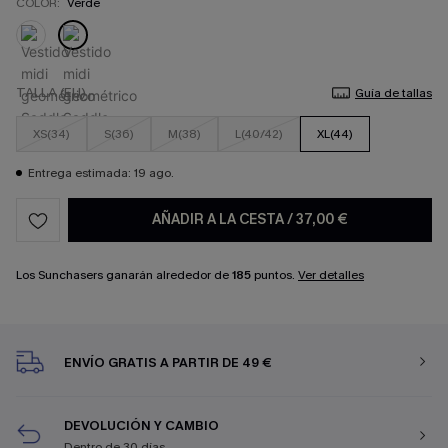
COLOR:
Verde
TALLA (EU)
Guía de tallas
XS(34)
S(36)
M(38)
L(40/42)
XL(44)
Entrega estimada: 19 ago.
AÑADIR A LA CESTA
/
37,00 €
Los Sunchasers ganarán alrededor de
185
puntos.
Ver detalles
ENVÍO GRATIS A PARTIR DE 49 €
DEVOLUCIÓN Y CAMBIO
Dentro de 30 días