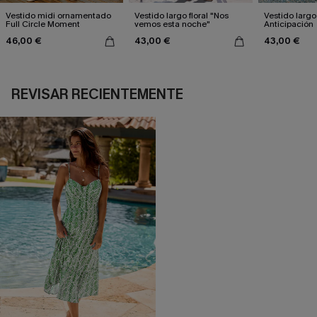
Vestido midi ornamentado
Vestido largo floral "Nos
Vestido largo 
Full Circle Moment
vemos esta noche"
Anticipación
46,00 €
43,00 €
43,00 €
REVISAR RECIENTEMENTE