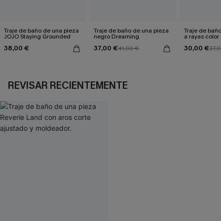
Traje de baño de una pieza
Traje de baño de una pieza
Traje de bañ
JOJO Staying Grounded
negro Dreaming
a rayas colo
por el sol
38,00 €
37,00 €
30,00 €
41,00 €
37,
REVISAR RECIENTEMENTE