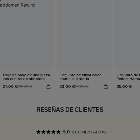
Traje de baño de una pieza
Conjunto de bikini color
Conjunto de 
con control de abdomen
crema a la moda
Perfect Harm
Rewind
27,00 €
33,00 €
35,00 €
34,00 €
37,00 €
RESEÑAS DE CLIENTES
5.0
2 COMENTARIOS