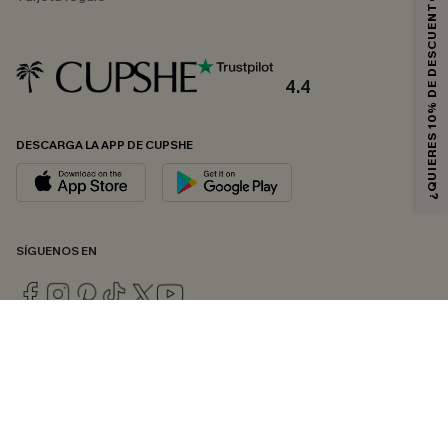
¿QUIERES 10% DE DESCUENTO?
4.4
DESCARGA LA APP DE CUPSHE
SÍGUENOS EN
© 2026 CUPSHE ESPAÑA
Consulte nuestras
Condiciones Generales
,
Política de Privacidad
y
Declaración de accesibilidad
.