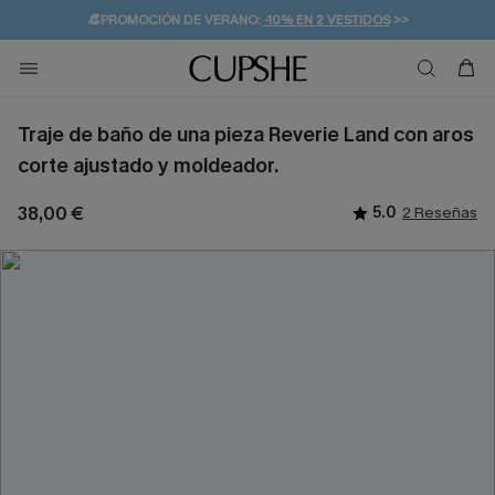
👒PROMOCIÓN DE VERANO:
-10% EN 2 VESTIDOS
>>
🚚ENVÍO GRATUITO A PARTIR DE 49 € >>
💌¡SUSCRIBIRSE & GANAR -10% EXTRA!
Traje de baño de una pieza Reverie Land con aros
corte ajustado y moldeador.
38,00 €
5.0
2 Reseñas