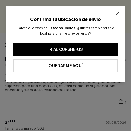
¡Gana más de 30 puntos por cada reseña que dejes!
EVALUAR
Confirma tu ubicación de envío
Parece que estás en
Estados Unidos
.
¿Quieres cambiar al sitio
local para una mejor experiencia?
2 COMENTARIOS
IR AL CUPSHE-US
l****
29/06/2025
Tamaño comprado:
S
QUEDARME AQUÍ
Perfecto. Es precioso, queda genial en el cuerpo y tiene buena
sujeción para una copa C-D, es casi como un sujetador. Me
encanta y se nota la calidad del tejido.
1
a****
03/08/2026
Tamaño comprado:
36B