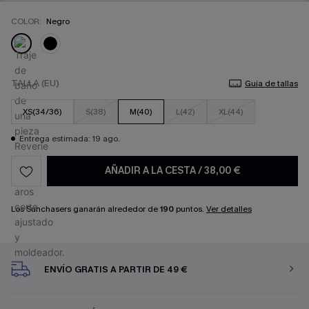
COLOR:
Negro
TALLA (EU)
Guía de tallas
XS(34/36)
S(38)
M(40)
L(42)
XL(44)
Entrega estimada: 19 ago.
AÑADIR A LA CESTA
/
38,00 €
Los Sunchasers ganarán alrededor de
190
puntos.
Ver detalles
ENVÍO GRATIS A PARTIR DE 49 €