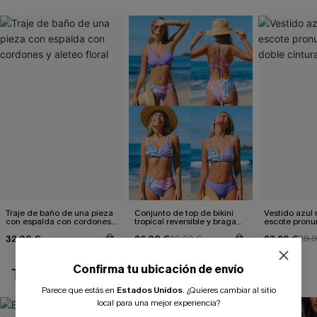
Traje de baño de una pieza
Conjunto de top de bikini
Vestido azul
con espalda con cordones y
tropical reversible y braga
escote pronu
aleteo floral
de talle medio Escaping
cintura anud
32,00 €
26,00 €
23,90 €
29,00 €
29,
Confirma tu ubicación de envío
TAMBIÉN TE PUEDE GUSTAR
Parece que estás en
Estados Unidos
.
¿Quieres cambiar al sitio
local para una mejor experiencia?