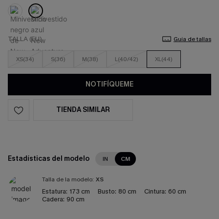
TALLA (EU)
Guía de tallas
XS(34)
S(36)
M(38)
L(40/42)
XL(44)
NOTIFÍQUEME
TIENDA SIMILAR
Estadísticas del modelo
IN
CM
Talla de la modelo:
XS
Estatura:
173 cm
Busto:
80 cm
Cintura:
60 cm
Cadera:
90 cm