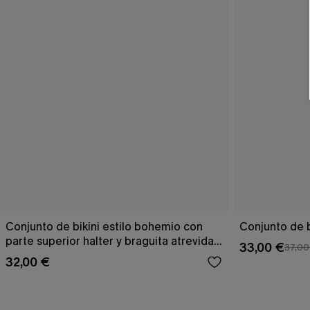
Conjunto de bikini estilo bohemio con
Conjunto de b
parte superior halter y braguita atrevida
33,00 €
37,00
con punto de concha
32,00 €