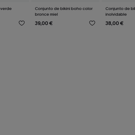
 verde
Conjunto de bikini boho color
Conjunto de bi
bronce miel
inolvidable
39,00 €
38,00 €