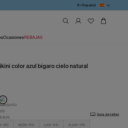
€ / Español
os
Ocasiones
REBAJAS
kini color azul bígaro cielo natural
Guía de tallas
4-36)
M(38-40)
L(42-44)
XL(46-48)