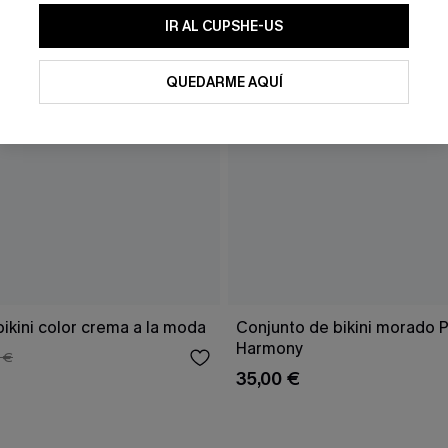
IR AL CUPSHE-US
QUEDARME AQUÍ
ikini color crema a la moda
Conjunto de bikini morado 
Harmony
 €
35,00 €