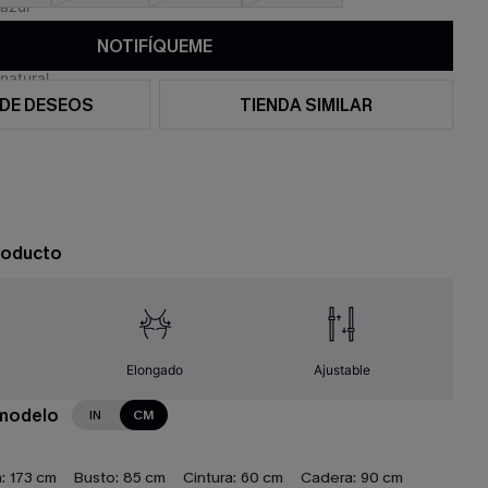
NOTIFÍQUEME
 DE DESEOS
TIENDA SIMILAR
roducto
Elongado
Ajustable
 modelo
IN
CM
:
173 cm
Busto:
85 cm
Cintura:
60 cm
Cadera:
90 cm