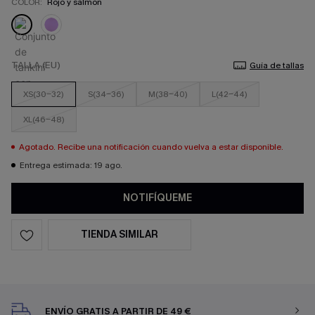
COLOR:
Rojo y salmón
TALLA (EU)
Guía de tallas
XS(30-32)
S(34-36)
M(38-40)
L(42-44)
XL(46-48)
Agotado. Recibe una notificación cuando vuelva a estar disponible.
Entrega estimada: 19 ago.
NOTIFÍQUEME
TIENDA SIMILAR
ENVÍO GRATIS A PARTIR DE 49 €