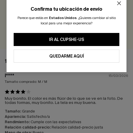
4.0
1 COMENTARIO
Confirma tu ubicación de envío
Parece que estás en
Estados Unidos
.
¿Quieres cambiar al sitio
¡Gana más de 30 puntos por cada reseña que dejes!
local para una mejor experiencia?
EVALUAR
IR AL CUPSHE-US
QUEDARME AQUÍ
1 COMENTARIO
l****
15/03/2026
Tamaño comprado:
M / M
Muy bonito. El color es más flúor de lo que se ve en la foto. De
todas formas, muy bonito. La tela es muy buena.
Tamaño:
Grande
Apariencia:
Satisfecho/a
Rendimiento:
Cumple con las expectativas
Relación calidad-precio:
Relación calidad-precio justa
Mano de obra:
Buena