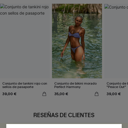
Conjunto de tankini rojo con
Conjunto de bikini morado
Conjunto de b
sellos de pasaporte
Perfect Harmony
"Peace Out"
39,00 €
35,00 €
39,00 €
RESEÑAS DE CLIENTES