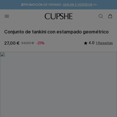
👒PROMOCIÓN DE VERANO:
-10% EN 2 VESTIDOS
>>
🚚ENVÍO GRATUITO A PARTIR DE 49 € >>
💌¡SUSCRIBIRSE & GANAR -10% EXTRA!
Conjunto de tankini con estampado geométrico
27,00 €
34,00 €
4.0
1 Reseñas
-21%