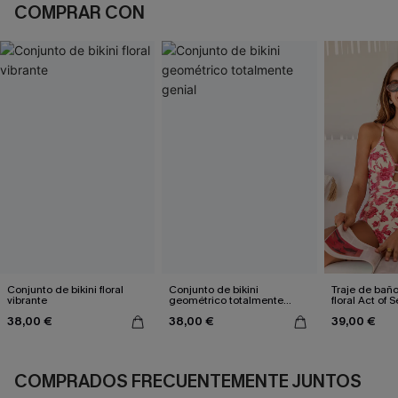
COMPRAR CON
Conjunto de bikini floral
Conjunto de bikini
Traje de bañ
vibrante
geométrico totalmente
floral Act of S
genial
38,00 €
38,00 €
39,00 €
COMPRADOS FRECUENTEMENTE JUNTOS