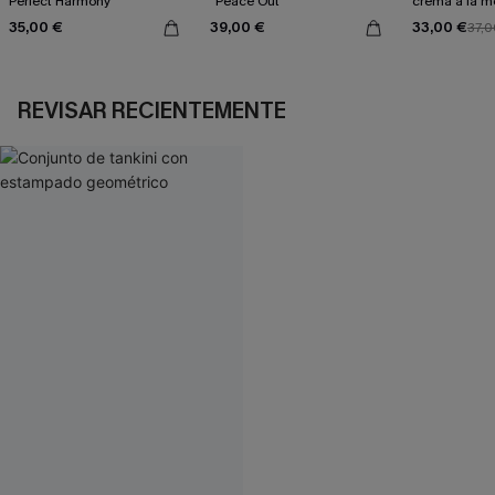
Perfect Harmony
"Peace Out"
crema a la 
35,00 €
39,00 €
33,00 €
37,0
REVISAR RECIENTEMENTE