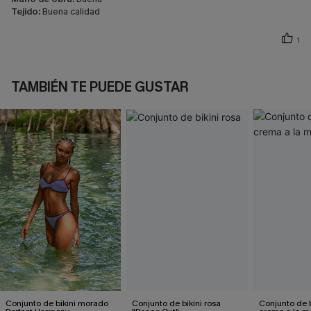
Tejido:
Buena calidad
1
TAMBIÉN TE PUEDE GUSTAR
Conjunto de bikini morado
Conjunto de bikini rosa
Conjunto de b