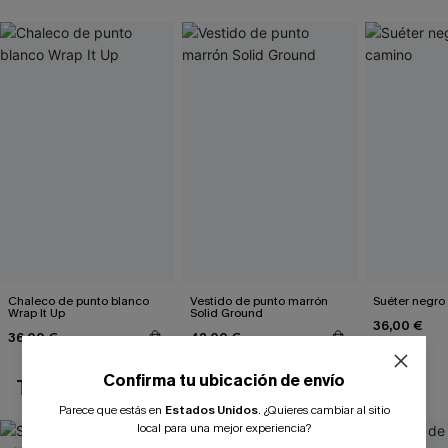
Chaleco de punto blanco
Vestido de punto marrón
Suéter negro
Wrap It Up
Solid Ground
36,00 €
36,00 €
42,00 €
Confirma tu ubicación de envío
TAMBIÉN TE PUEDE GUSTAR
Parece que estás en
Estados Unidos
.
¿Quieres cambiar al sitio
local para una mejor experiencia?