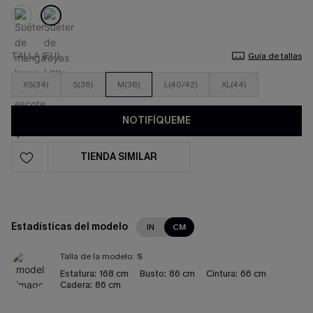
TALLA (EU)
Guía de tallas
XS(34)
S(36)
M(38)
L(40/42)
XL(44)
NOTIFÍQUEME
TIENDA SIMILAR
Estadísticas del modelo
IN
CM
Talla de la modelo:
S
Estatura:
168 cm
Busto:
86 cm
Cintura:
66 cm
Cadera:
86 cm