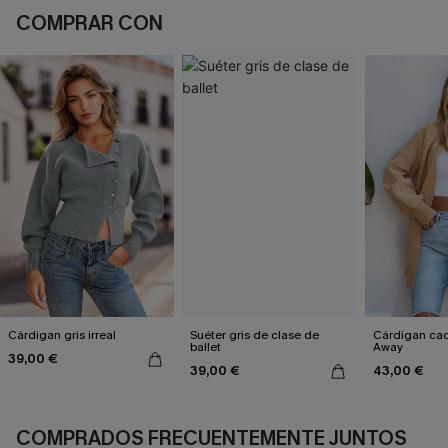
COMPRAR CON
Cárdigan gris irreal
Suéter gris de clase de
Cárdigan ca
ballet
Away
39,00 €
39,00 €
43,00 €
COMPRADOS FRECUENTEMENTE JUNTOS