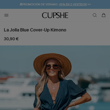
👒PROMOCIÓN DE VERANO:
-10% EN 2 VESTIDOS
>>
🚚ENVÍO GRATUITO A PARTIR DE 49 € >>
💌¡SUSCRIBIRSE & GANAR -10% EXTRA!
La Jolla Blue Cover-Up Kimono
30,90 €