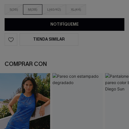
S(36)
M(38)
L(40/42)
XL(44)
NOTIFÍQUEME
TIENDA SIMILAR
COMPRAR CON