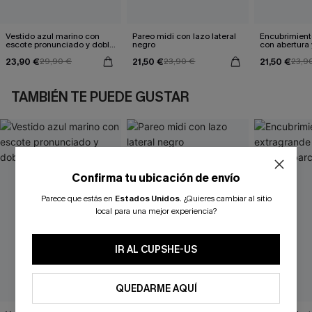
Vestido azul marino con
Pareo midi con lazo lateral
Encubrimient
escote pronunciado y doble
negro
con abertura 
cintura anudada
23,90 €
21,50 €
21,50 €
29,90 €
23,90 €
23,9
TAMBIÉN TE PUEDE GUSTAR
Confirma tu ubicación de envío
Parece que estás en
Estados Unidos
.
¿Quieres cambiar al sitio
local para una mejor experiencia?
IR AL CUPSHE-US
QUEDARME AQUÍ