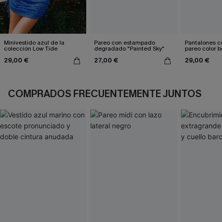
Minivestido azul de la
Pareo con estampado
Pantalones co
colección Low Tide
degradado "Painted Sky"
pareo color b
Diego Sun
29,00 €
27,00 €
29,00 €
COMPRADOS FRECUENTEMENTE JUNTOS