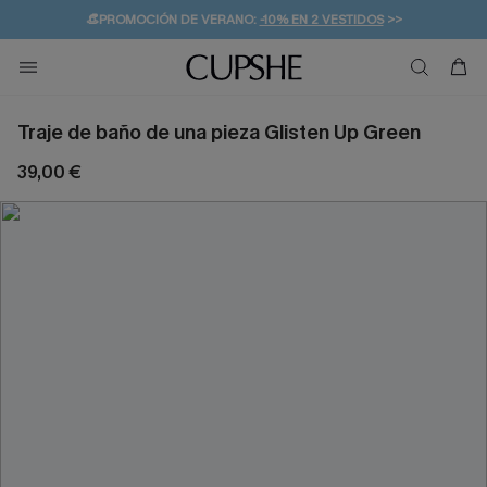
👒PROMOCIÓN DE VERANO:
-10% EN 2 VESTIDOS
>>
🚚ENVÍO GRATUITO A PARTIR DE 49 € >>
💌¡SUSCRIBIRSE & GANAR -10% EXTRA!
Traje de baño de una pieza Glisten Up Green
39,00 €