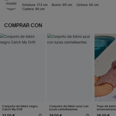
Estatura:
173 cm
Busto:
85 cm
Cintura:
60 cm
Cadera:
90 cm
COMPRAR CON
Conjunto de bikini negro
Conjunto de bikini azul con
Traje de bañ
Catch My Drift
luces centelleantes
ornamentado:
culpable
32,00 €
39,00 €
38,00 €