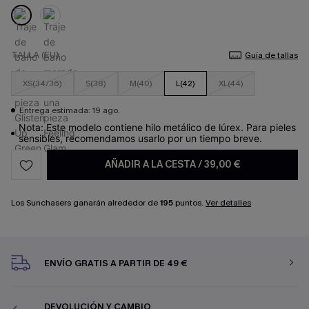
TALLA (EU)
Guía de tallas
XS(34/36)
S(38)
M(40)
L(42)
XL(44)
Entrega estimada: 19 ago.
Nota: Este modelo contiene hilo metálico de lúrex. Para pieles
sensibles, recomendamos usarlo por un tiempo breve.
AÑADIR A LA CESTA
/
39,00 €
Los Sunchasers ganarán alrededor de
195
puntos.
Ver detalles
ENVÍO GRATIS A PARTIR DE 49 €
DEVOLUCIÓN Y CAMBIO