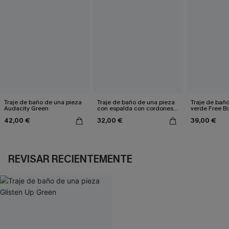
Traje de baño de una pieza
Traje de baño de una pieza
Traje de bañ
Audacity Green
con espalda con cordones y
verde Free Bi
aleteo floral
42,00 €
32,00 €
39,00 €
REVISAR RECIENTEMENTE