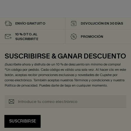
ENVÍO GRATUITO
DEVOLUCIÓN EN 30 DÍAS
10 % DTO. AL
PROMOCIÓN
SUSCRIBIRTE
SUSCRIBIRSE & GANAR DESCUENTO
¡Suscríbete ahora y disfruta de un 10 % de descuento sin mínimo de compra!
*Un código por pedido. Cada código es válido una sola vez. Al hacer clic en este
botón, aceptas recibir promociones exclusivas y novedades de Cupshe por
correo electrónico. También aceptas nuestros
Términos y condiciones
y nuestra
Política de privacidad
. Puedes darte de baja en cualquier momento.
SUSCRIBIRSE