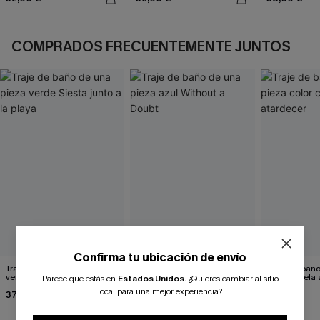
COMPRADOS FRECUENTEMENTE JUNTOS
Confirma tu ubicación de envío
Traje de baño de una pieza
Traje de baño de una pieza
Traje de bañ
verde Siesta junto a la playa
azul Without a Doubt
color canela 
Parece que estás en
Estados Unidos
.
¿Quieres cambiar al sitio
local para una mejor experiencia?
37,00 €
42,00 €
42,00 €
41,00 €