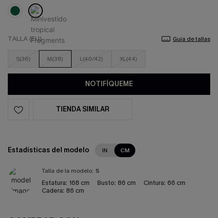
TALLA (EU)
Guía de tallas
S(36)
M(38)
L(40/42)
XL(44)
NOTIFÍQUEME
TIENDA SIMILAR
Estadísticas del modelo
IN
CM
Talla de la modelo:
S
Estatura:
168 cm
Busto:
86 cm
Cintura:
66 cm
Cadera:
86 cm