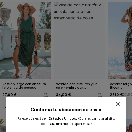
Vestido largo con abertura
Vestido con cinturón y un
Vestido largo 
lateral verde bosque
solo hombro con
Blooms
estampado de hojas
27,00 €
34,00 €
27,10 €
33,9
TAMBIÉN TE PUEDE GUSTAR
Confirma tu ubicación de envío
Parece que estás en
Estados Unidos
.
¿Quieres cambiar al sitio
local para una mejor experiencia?