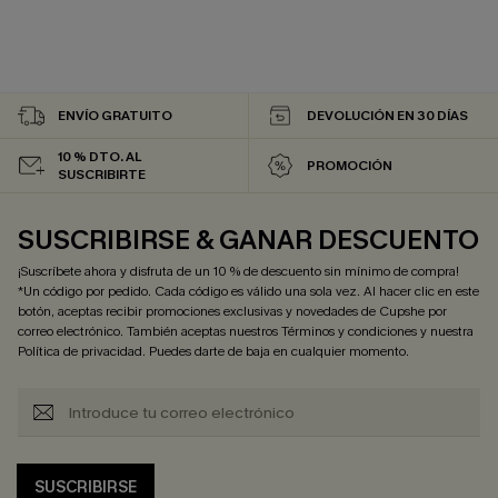
ENVÍO GRATUITO
DEVOLUCIÓN EN 30 DÍAS
10 % DTO. AL
PROMOCIÓN
SUSCRIBIRTE
SUSCRIBIRSE & GANAR DESCUENTO
¡Suscríbete ahora y disfruta de un 10 % de descuento sin mínimo de compra!
*Un código por pedido. Cada código es válido una sola vez. Al hacer clic en este
botón, aceptas recibir promociones exclusivas y novedades de Cupshe por
correo electrónico. También aceptas nuestros
Términos y condiciones
y nuestra
Política de privacidad
. Puedes darte de baja en cualquier momento.
SUSCRIBIRSE