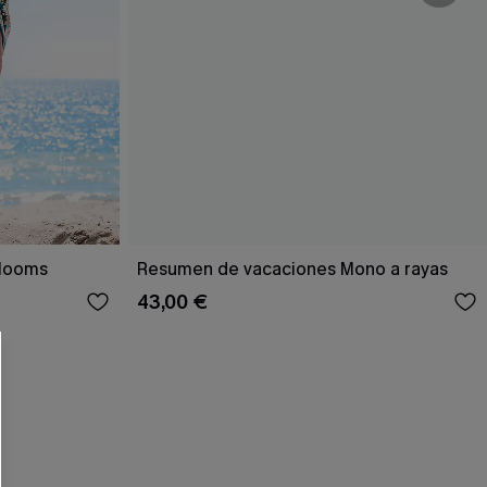
 CUPSHE?
Blooms
Resumen de vacaciones Mono a rayas
43,00 €
ompra mínima