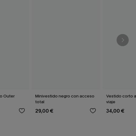
co Outer
Minivestido negro con acceso
Vestido corto a
total
viaje
29,00 €
34,00 €