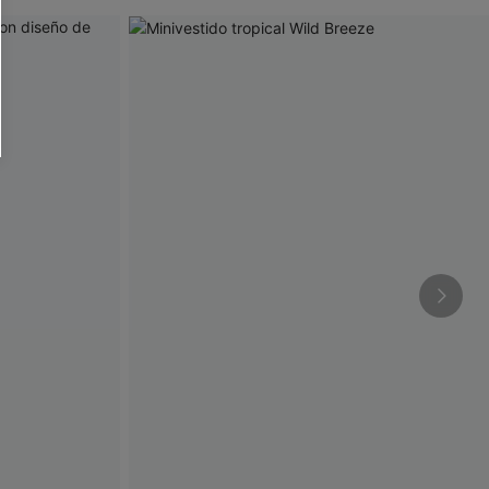
RSE
r este formulario, usted acepta nuestros
acidad
, y además acepta recibir correos
ticos de Cupshe en cualquier momento del
r ninguna compra. Podemos utilizar la
ductos y ofertas adaptados a su perfil.