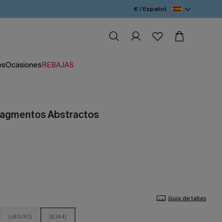
€ / Español
os
Ocasiones
REBAJAS
ragmentos Abstractos
Guía de tallas
L(40/42)
XL(44)