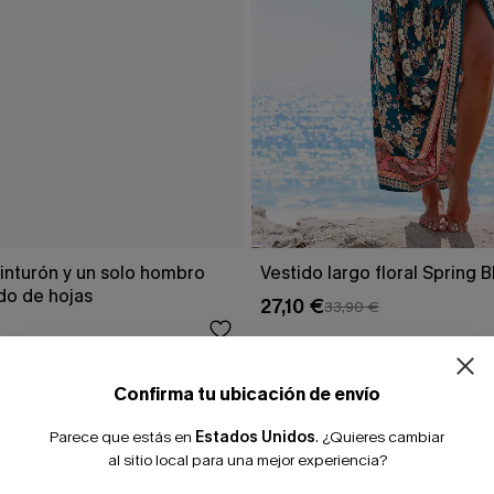
¿NUEVO EN
inturón y un solo hombro
Vestido largo floral Spring 
o de hojas
27,10 €
33,90 €
-10% extra sin c
Confirma tu ubicación de envío
Parece que estás en
Estados Unidos
.
¿Quieres cambiar
al sitio local para una mejor experiencia?