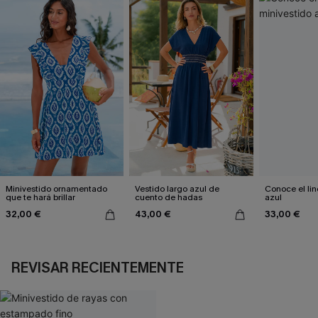
Minivestido ornamentado
Vestido largo azul de
Conoce el lin
que te hará brillar
cuento de hadas
azul
32,00 €
43,00 €
33,00 €
REVISAR RECIENTEMENTE