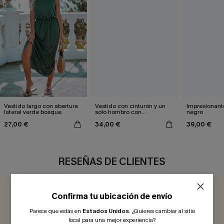
Vestido largo con abertura
Vestido con cinturón y un
Impresionante
lateral verde bosque
solo hombro con
negro
estampado de hojas
27,00 €
34,00 €
39,00 €
RESEÑAS DE CLIENTES
Confirma tu ubicación de envío
5.0
1 COMENTARIO
Parece que estás en
Estados Unidos
.
¿Quieres cambiar al sitio
local para una mejor experiencia?
¡Gana más de 30 puntos por cada reseña que dejes!