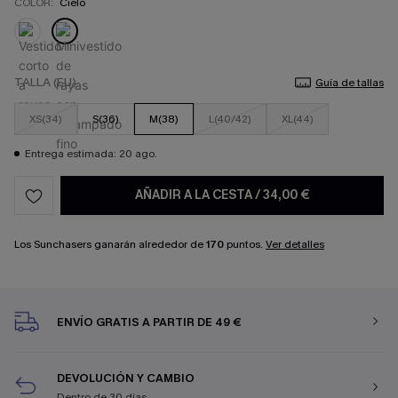
COLOR:
Cielo
TALLA (EU)
Guía de tallas
XS(34)
S(36)
M(38)
L(40/42)
XL(44)
Entrega estimada: 20 ago.
AÑADIR A LA CESTA
/
34,00 €
Los Sunchasers ganarán alrededor de
170
puntos.
Ver detalles
ENVÍO GRATIS A PARTIR DE 49 €
DEVOLUCIÓN Y CAMBIO
Dentro de 30 días