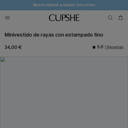
💌¡SUSCRIBIRSE & GANAR -10% EXTRA!
🚚ENVÍO GRATUITO A PARTIR DE 49 € >>
Minivestido de rayas con estampado fino
34,00 €
5.0
1 Reseñas