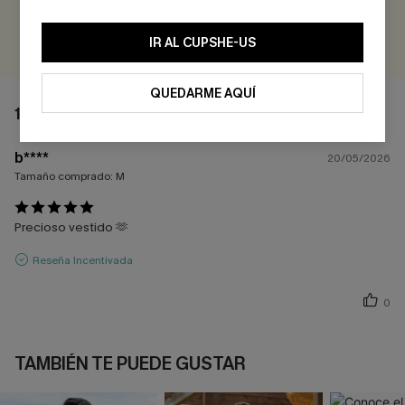
EVALUAR
IR AL CUPSHE-US
QUEDARME AQUÍ
1 COMENTARIO
b****
20/05/2026
Tamaño comprado:
M
Precioso vestido 🫶
Reseña Incentivada
0
TAMBIÉN TE PUEDE GUSTAR