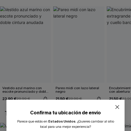
Vestido azul marino con
Pareo midi con lazo lateral
Encubrimient
escote pronunciado y doble
negro
con abertura 
cintura anudada
23,90 €
21,50 €
21,50 €
29,90 €
23,90 €
23,9
Confirma tu ubicación de envío
TAMBIÉN TE PUEDE GUSTAR
Parece que estás en
Estados Unidos
.
¿Quieres cambiar al sitio
local para una mejor experiencia?