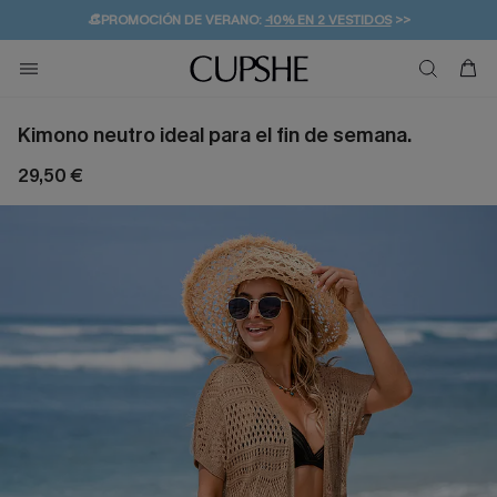
👒PROMOCIÓN DE VERANO:
-10% EN 2 VESTIDOS
>>
🚚ENVÍO GRATUITO A PARTIR DE 49 € >>
💌¡SUSCRIBIRSE & GANAR -10% EXTRA!
Kimono neutro ideal para el fin de semana.
29,50 €