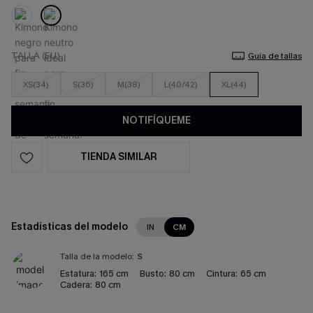
TALLA (EU)
Guía de tallas
XS(34)
S(36)
M(38)
L(40/42)
XL(44)
NOTIFÍQUEME
TIENDA SIMILAR
Estadísticas del modelo
IN
CM
Talla de la modelo:
S
Estatura:
165 cm
Busto:
80 cm
Cintura:
65 cm
Cadera:
80 cm