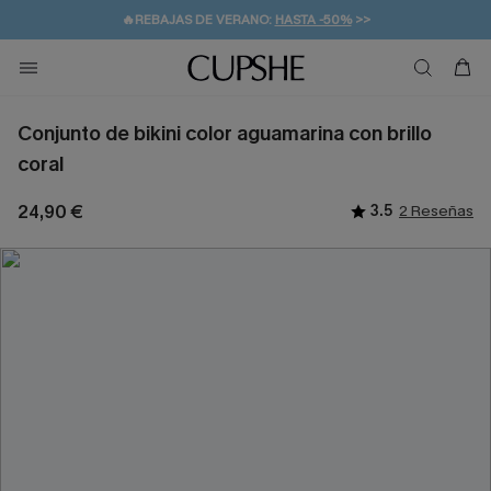
🔥REBAJAS DE VERANO:
HASTA -50%
>>
👒PROMOCIÓN DE VERANO:
🚚ENVÍO GRATUITO A PARTIR DE 49 € >>
💌¡SUSCRIBIRSE & GANAR -10% EXTRA!
-10% EN 2 VESTIDOS
>>
Conjunto de bikini color aguamarina con brillo
coral
24,90 €
3.5
2 Reseñas