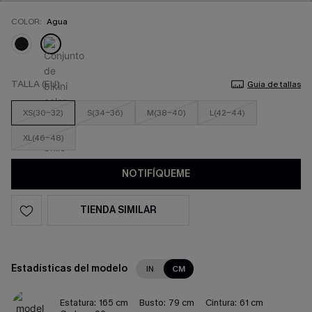
COLOR:
Agua
TALLA (EU)
Guía de tallas
XS(30-32)
S(34-36)
M(38-40)
L(42-44)
XL(46-48)
NOTIFÍQUEME
TIENDA SIMILAR
Estadísticas del modelo
IN
CM
Estatura:
165 cm
Busto:
79 cm
Cintura:
61 cm