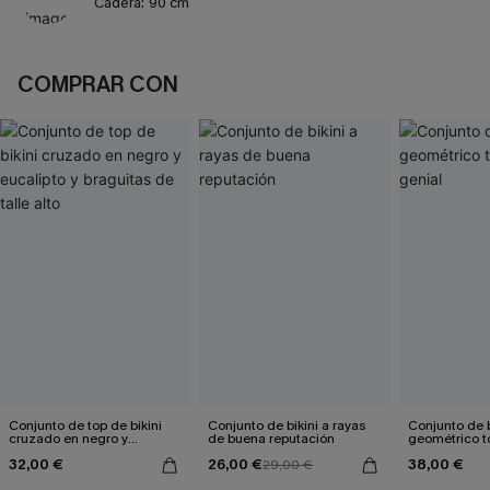
Cadera:
90 cm
COMPRAR CON
Conjunto de top de bikini
Conjunto de bikini a rayas
Conjunto de b
cruzado en negro y
de buena reputación
geométrico t
eucalipto y braguitas de
genial
32,00 €
26,00 €
38,00 €
talle alto
29,00 €