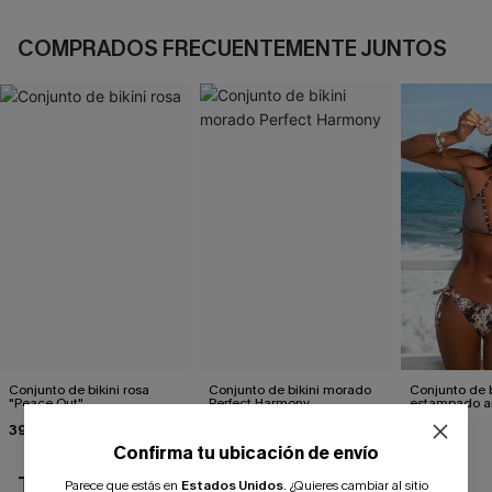
COMPRADOS FRECUENTEMENTE JUNTOS
Conjunto de bikini rosa
Conjunto de bikini morado
Conjunto de b
"Peace Out"
Perfect Harmony
estampado a
atractivo
39,00 €
35,00 €
31,00 €
Confirma tu ubicación de envío
TAMBIÉN TE PUEDE GUSTAR
Parece que estás en
Estados Unidos
.
¿Quieres cambiar al sitio