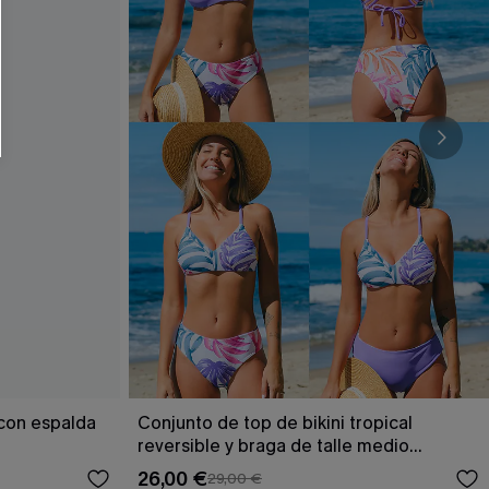
RSE
r este formulario, usted acepta nuestros
acidad
, y además acepta recibir correos
ticos de Cupshe en cualquier momento del
r ninguna compra. Podemos utilizar la
ductos y ofertas adaptados a su perfil.
 con espalda
Conjunto de top de bikini tropical
reversible y braga de talle medio
Escaping
26,00 €
29,00 €