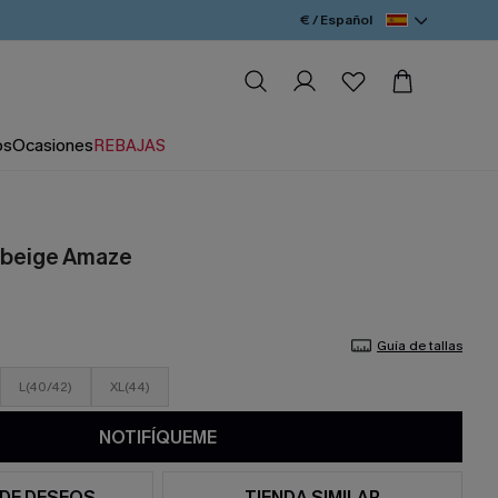
€ / Español
os
Ocasiones
REBAJAS
 beige Amaze
Guía de tallas
L(40/42)
XL(44)
NOTIFÍQUEME
 DE DESEOS
TIENDA SIMILAR