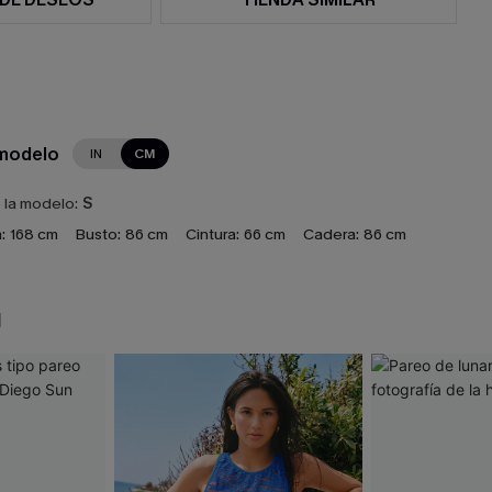
 modelo
IN
CM
e la modelo:
S
:
168 cm
Busto:
86 cm
Cintura:
66 cm
Cadera:
86 cm
N