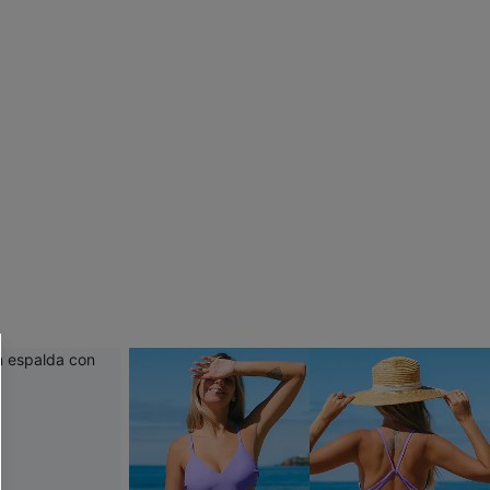
 CUPSHE?
ompra mínima