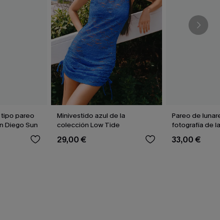
 tipo pareo
Minivestido azul de la
Pareo de lunar
an Diego Sun
colección Low Tide
fotografía de l
29,00 €
33,00 €